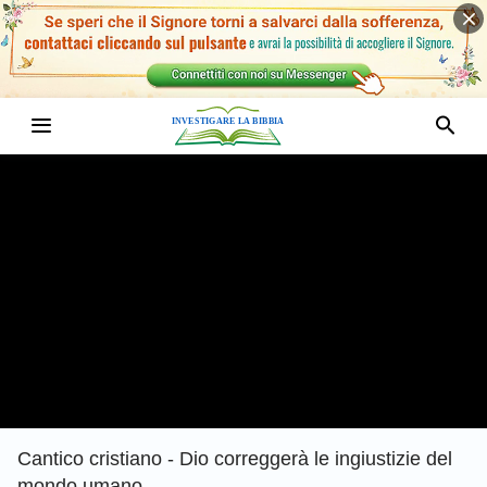
Cantico cristiano - Dio correggerà le ingiustizie del
mondo umano