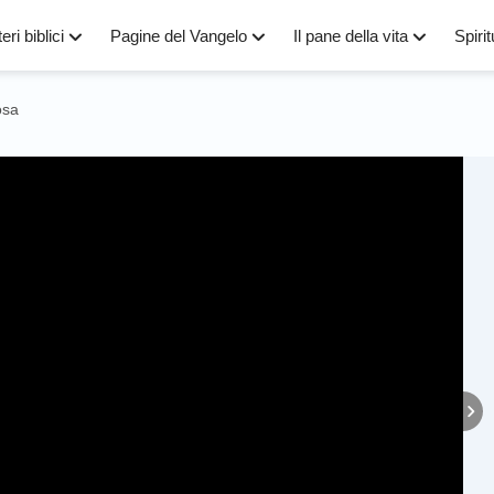
eri biblici
Pagine del Vangelo
Il pane della vita
Spirit
osa