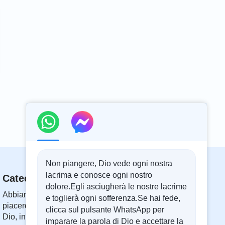
Non piangere, Dio vede ogni nostra
lacrima e conosce ogni nostro
Catechismo Online
dolore.Egli asciugherà le nostre lacrime
Abbiamo 24 ore, cioè 1440 minuti al giorno. Ti
e toglierà ogni sofferenza.Se hai fede,
piacerebbe dedicare 10 minuti ad ascoltare le parole di
clicca sul pulsante WhatsApp per
Dio, in modo da avvicinarti a Lui?
imparare la parola di Dio e accettare la