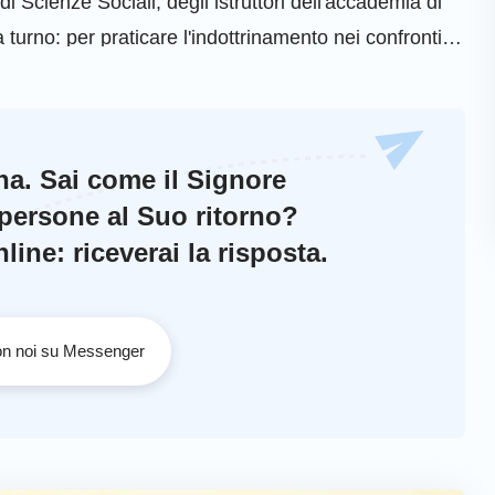
 Scienze Sociali, degli istruttori dell'accademia di
 turno: per praticare l'indottrinamento nei confronti
teismo, materialismo, scienza, cultura tradizionale
ta guerra senza armi, Zhang Mingdao e gli altri si
iolenta battaglia contro il governo del PCC… Alla fine,
ina. Sai come il Signore
fa sul male.
 persone al Suo ritorno?
ine: riceverai la risposta.
con noi su Messenger