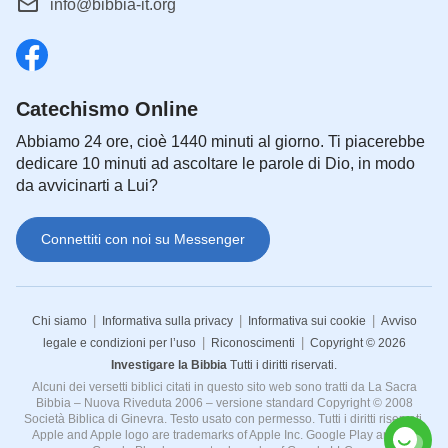
info@bibbia-it.org
Catechismo Online
Abbiamo 24 ore, cioè 1440 minuti al giorno. Ti piacerebbe
dedicare 10 minuti ad ascoltare le parole di Dio, in modo
da avvicinarti a Lui?
Connettiti con noi su Messenger
|
|
|
Chi siamo
Informativa sulla privacy
Informativa sui cookie
Avviso
|
|
legale e condizioni per l’uso
Riconoscimenti
Copyright © 2026
Investigare la Bibbia
Tutti i diritti riservati.
Alcuni dei versetti biblici citati in questo sito web sono tratti da La Sacra
Bibbia – Nuova Riveduta 2006 – versione standard Copyright © 2008
Società Biblica di Ginevra. Testo usato con permesso. Tutti i diritti riservati.
Apple and Apple logo are trademarks of Apple Inc. Google Play and the