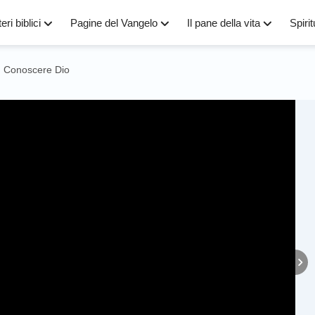
eri biblici
Pagine del Vangelo
Il pane della vita
Spirit
Conoscere Dio