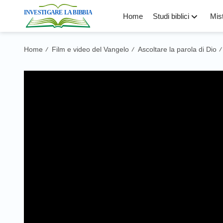
Home
Studi biblici
Mist
Home
Film e video del Vangelo
Ascoltare la parola di Dio
/
/
/