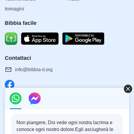
Immagini
Bibbia facile
Contattaci
info@bibbia-it.org
Catechismo Online
Abbiamo 24 ore, cioè 1440 minuti al giorno. Ti piacerebbe
dedicare 10 minuti ad ascoltare le parole di Dio, in modo
Non piangere, Dio vede ogni nostra lacrima e
da avvicinarti a Lui?
conosce ogni nostro dolore.Egli asciugherà le