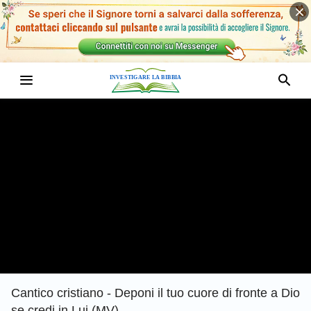
Cantico cristiano - Deponi il tuo cuore di fronte a Dio
se credi in Lui (MV)