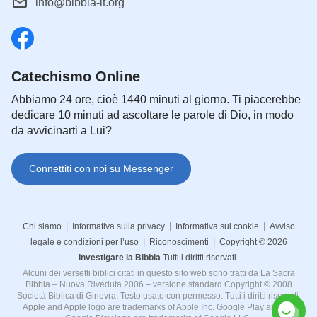
info@bibbia-it.org
Catechismo Online
Abbiamo 24 ore, cioè 1440 minuti al giorno. Ti piacerebbe
dedicare 10 minuti ad ascoltare le parole di Dio, in modo
da avvicinarti a Lui?
Connettiti con noi su Messenger
|
|
|
Chi siamo
Informativa sulla privacy
Informativa sui cookie
Avviso
|
|
legale e condizioni per l’uso
Riconoscimenti
Copyright © 2026
Investigare la Bibbia
Tutti i diritti riservati.
Alcuni dei versetti biblici citati in questo sito web sono tratti da La Sacra
Bibbia – Nuova Riveduta 2006 – versione standard Copyright © 2008
Società Biblica di Ginevra. Testo usato con permesso. Tutti i diritti riservati.
Apple and Apple logo are trademarks of Apple Inc. Google Play and the