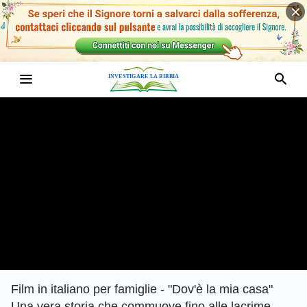
Film in italiano per famiglie - "Dov'è la mia casa"
Una vera storia che commuove fino alle lacrime.