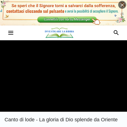
Canto di lode - La gloria di Dio splende da Oriente