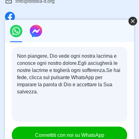
info@bibbia-it.org
Catechismo Online
Abbiamo 24 ore, cioè 1440 minuti al giorno. Ti piacerebbe
dedicare 10 minuti ad ascoltare le parole di Dio, in modo
Non piangere, Dio vede ogni nostra lacrima e
da avvicinarti a Lui?
conosce ogni nostro dolore.Egli asciugherà le
nostre lacrime e toglierà ogni sofferenza.Se hai
Connettiti con noi su Messenger
fede, clicca sul pulsante WhatsApp per
imparare la parola di Dio e accettare la Sua
salvezza.
|
|
|
Chi siamo
Informativa sulla privacy
Informativa sui cookie
Avviso
|
|
legale e condizioni per l’uso
Riconoscimenti
Copyright © 2026
Investigare la Bibbia
Tutti i diritti riservati.
Alcuni dei versetti biblici citati in questo sito web sono tratti da La Sacra
Bibbia – Nuova Riveduta 2006 – versione standard Copyright © 2008
Società Biblica di Ginevra. Testo usato con permesso. Tutti i diritti riservati.
Apple and Apple logo are trademarks of Apple Inc. Google Play and the
Connettiti con noi su WhatsApp