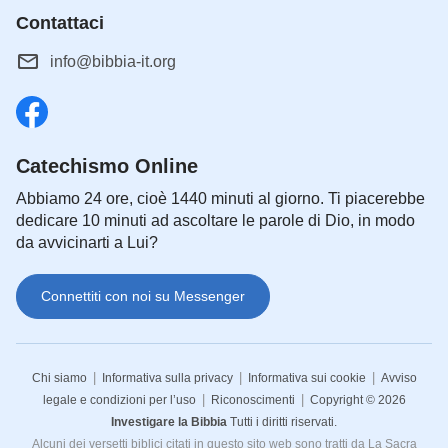
Contattaci
info@bibbia-it.org
Catechismo Online
Abbiamo 24 ore, cioè 1440 minuti al giorno. Ti piacerebbe
dedicare 10 minuti ad ascoltare le parole di Dio, in modo
da avvicinarti a Lui?
Connettiti con noi su Messenger
|
|
|
Chi siamo
Informativa sulla privacy
Informativa sui cookie
Avviso
|
|
legale e condizioni per l’uso
Riconoscimenti
Copyright © 2026
Investigare la Bibbia
Tutti i diritti riservati.
Alcuni dei versetti biblici citati in questo sito web sono tratti da La Sacra