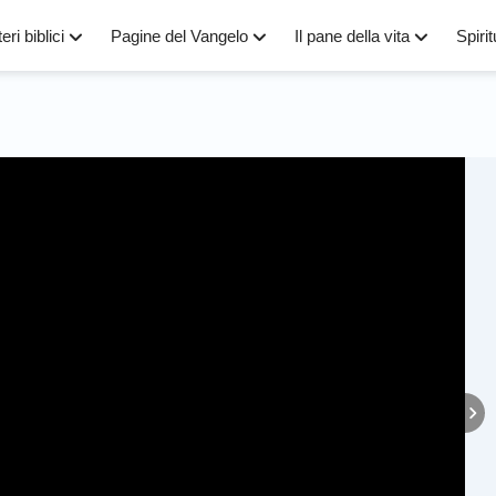
eri biblici
Pagine del Vangelo
Il pane della vita
Spirit