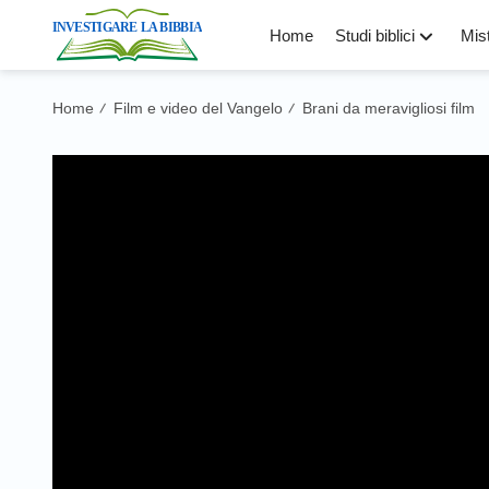
Home
Studi biblici
Mist
Home
Film e video del Vangelo
Brani da meravigliosi film
/
/