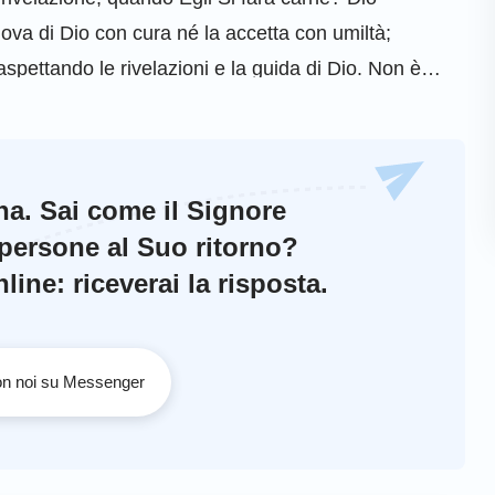
va di Dio con cura né la accetta con umiltà;
spettando le rivelazioni e la guida di Dio. Non è
a e si oppone a Dio Questi uomini come possono
del Signore Gesù
ina. Sai come il Signore
 persone al Suo ritorno?
ine: riceverai la risposta.
con noi su Messenger