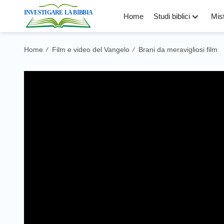
Home
Studi biblici
Mist
Home
Film e video del Vangelo
Brani da meravigliosi film
/
/