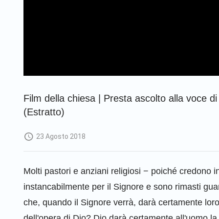
Film della chiesa | Presta ascolto alla voce d
(Estratto)
23 Agosto 2018
Molti pastori e anziani religiosi − poiché credono
instancabilmente per il Signore e sono rimasti gua
che, quando il Signore verrà, darà certamente loro 
dell'opera di Dio? Dio darà certamente all'uomo la