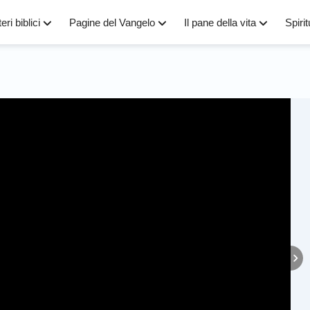
eri biblici
Pagine del Vangelo
Il pane della vita
Spirit