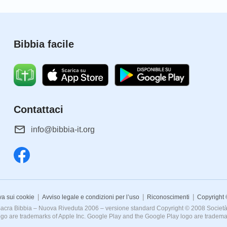
Bibbia facile
Contattaci
info@bibbia-it.org
|
|
|
va sui cookie
Avviso legale e condizioni per l’uso
Riconoscimenti
Copyright
La Sacra Bibbia – Nuova Riveduta 2006 – versione standard Copyright © 2008 Società Bi
go are trademarks of Apple Inc. Google Play and the Google Play logo are tradem