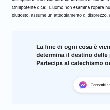
Onnipotente dice: "L'uomo non esamina l'opera nuo
piuttosto, assume un atteggiamento di disprezzo, a
questo il comportamento di un uomo che si ribell
ottenere l'approvazione di Dio?"
Raccomandazione:
Le sette profezie del ritorno 
La fine di ogni cosa è vic
determina il destino delle
Partecipa al catechismo onl
Connettiti 