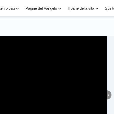
eri biblici
Pagine del Vangelo
Il pane della vita
Spirit