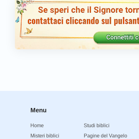
dimostrano la loro lealtà nel Suo Regno.
Nel Regno, non vi è più ribellione, non vi è più res
i cieli e la terra sono interdipendenti,
l'uomo e Dio sono vicini e nutrono sentimenti profo
attraverso le felicità della vita, stringendosi assi
In questo momento, Dio dà inizio ufficialmente alla
Menu
L'ingerenza di Satana non c'è più, e gli uomini ent
Home
Studi biblici
Misteri biblici
Pagine del Vangelo