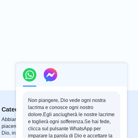
Non piangere, Dio vede ogni nostra
lacrima e conosce ogni nostro
Catechismo Online
dolore.Egli asciugherà le nostre lacrime
Abbiamo 24 ore, cioè 1440 minuti al giorno. Ti
e toglierà ogni sofferenza.Se hai fede,
piacerebbe dedicare 10 minuti ad ascoltare le parole di
clicca sul pulsante WhatsApp per
Dio, in modo da avvicinarti a Lui?
imparare la parola di Dio e accettare la