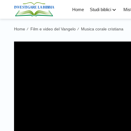
Home
Studi biblici
Mist
Home
Film e video del Vangelo
Musica corale cristiana
/
/