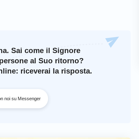
no illuminate,
ebre.
ina. Sai come il Signore
 persone al Suo ritorno?
omparabilmente felice.
ine: riceverai la risposta.
ni,
con noi su Messenger
ondanza.
,