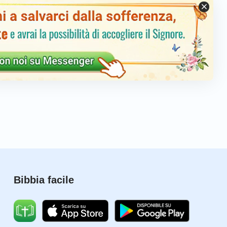
istenza;
ndi,
eme…
 vita celeste.
Bibbia facile
rano nella pace.