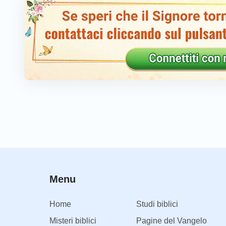
direttamente l’opera della salvezza e non è adatto 
vantaggioso per l’uomo è trasformare l’opera dello S
ciò che è più vantaggioso per l’uomo è che, per c
ordinaria, normale. Ciò richiede che Egli Si incarni
c’è modo più vantaggioso in cui possa operare. Tr
dalla carne, e queste due sono le fasi chiave dell
reciprocamente complementari e si perfezionano a 
gettato le fondamenta per la seconda e si può dire
non sono incompatibili tra loro. Queste due fasi d
identità incarnata, poiché sono troppo importanti p
che, senza l’opera delle due incarnazioni di Dio, t
Menu
morto e l’opera della salvezza del genere umano n
quest’opera sia importante o meno, dipende dai bi
Home
Studi biblici
depravazione, dalla gravità della disobbedienza di 
Misteri biblici
Pagine del Vangelo