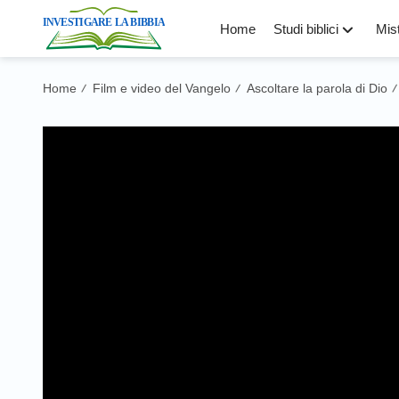
Home
Studi biblici
Mist
Home
Film e video del Vangelo
Ascoltare la parola di Dio
/
/
/