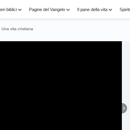
eri biblici
Pagine del Vangelo
Il pane della vita
Spirit
Una vita cristiana