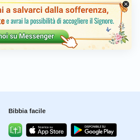
a fornire direttamente la vita all’uomo. Molto più
pirito in un approccio che gli sia vicino, vale a dire,
ompiere la Sua opera, Dio diventi una persona
 per sostituire l’opera dello Spirito e per l’uomo non
a queste tre fasi dell’opera, due vengono eseguite
’opera di gestione. Le due incarnazioni sono
vicenda. La prima fase dell’incarnazione di Dio ha
 che le due incarnazioni di Dio formano un tutt’uno, e
ell’opera di Dio vengono da Lui svolte nella Sua
er l’intera opera di gestione. Si potrebbe quasi dire
utta l’opera di gestione sarebbe arrivata a un punto
Bibbia facile
on sarebbe stata altro che un vuoto discorso. Se
sogni del genere umano, dalla realtà della sua
Satana e dal suo disturbo dell’opera. Il giusto, cioè