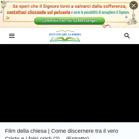
Film della chiesa | Come discernere tra il vero
Cristo e i falsi cristi (2) – (Estratto)