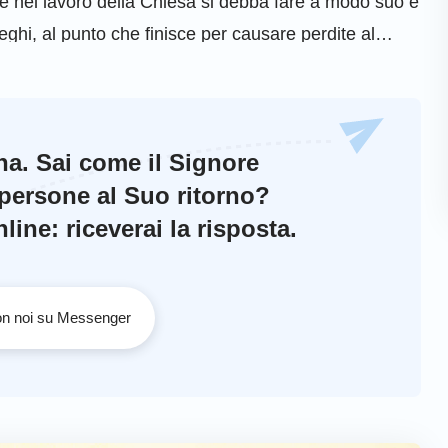
che nel lavoro della Chiesa si debba fare a modo suo e
eghi, al punto che finisce per causare perdite al
era potatura e trattamento, e attraverso il giudizio
 la causa primaria del proprio fallimento e della
a Dio. Durante una riunione della Chiesa, tiene una
ina. Sai come il Signore
le…
 persone al Suo ritorno?
ine: riceverai la risposta.
con noi su Messenger