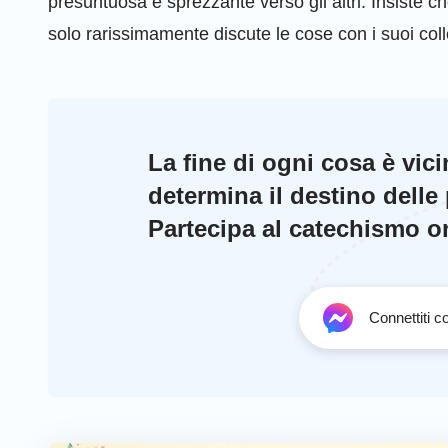
presuntuosa e sprezzante verso gli altri. Insiste 
solo rarissimamente discute le cose con i suoi coll
lavoro della Chiesa. Eppure, sperimentando una sev
e le rivelazioni della parola di Dio, ella comprende
propria caduta e trova
pentimento
sincero dinanzi 
La fine di ogni cosa è vic
condivisione su questa esperienza indimenticabi
determina il destino delle
Partecipa al catechismo onl
Connettiti 