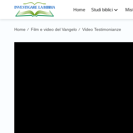
Home
Studi biblici
Mist
Home
Film e video del Vangelo
Video Testimonianze
/
/