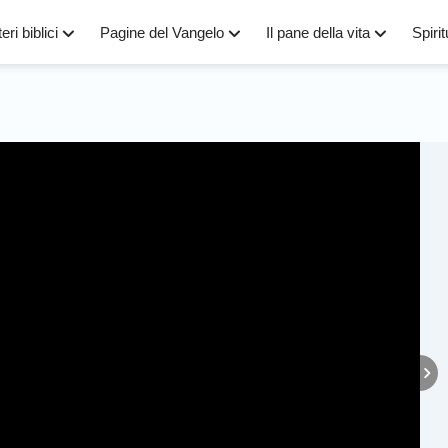
eri biblici
Pagine del Vangelo
Il pane della vita
Spirit