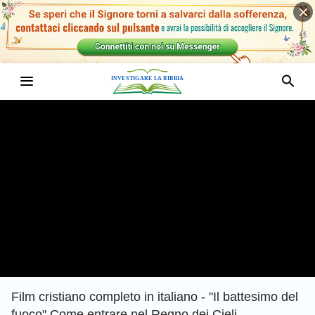
Film cristiano completo in italiano - "Il battesimo del
fuoco" Come entrare nel Regno dei Cieli