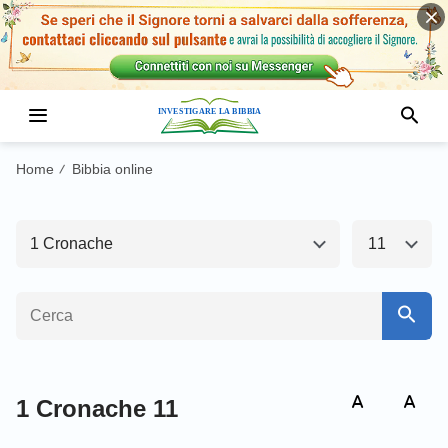
Antico Testamento1
Nuovo Testamento
Genesi
Esodo
Home
Bibbia online
/
Levitico
Numeri
1 Cronache
11
Deuteronomio
Giosuè
Giudici
Ruth
1 Samuele
2 Samuele
1 Re
2 Re
1 Cronache 11
1 Cronache
2 Cronache