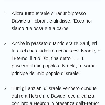
Esdra
Nehemia
1
Allora tutto Israele si radunò presso
Ester
Giobbe
Davide a Hebron, e gli disse: ‘Ecco noi
Salmi
Proverbi
siamo tue ossa e tua carne.
Ecclesiaste
Cantici
2
Anche in passato quando era re Saul, eri
Isaia
Geremia
tu quel che guidavi e riconducevi Israele; e
Lamentazioni
Ezechiele
l'Eterno, il tuo Dio, t'ha detto: — Tu
pascerai il mio popolo d'Israele, tu sarai il
Daniele
Osea
principe del mio popolo d'Israele’.
Gioele
Amos
Abdia
Giona
3
Tutti gli anziani d'Israele vennero dunque
dal re a Hebron, e Davide fece alleanza
Michea
Nahum
con loro a Hebron in presenza dell'Eterno;