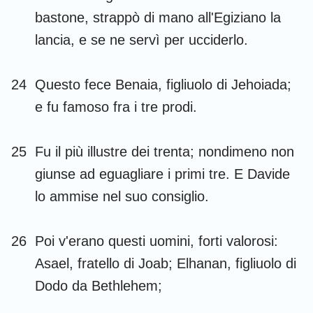
bastone, strappò di mano all'Egiziano la
lancia, e se ne servì per ucciderlo.
1
2
3
4
5
6
7
24
Questo fece Benaia, figliuolo di Jehoiada;
e fu famoso fra i tre prodi.
8
9
10
11
12
13
14
15
16
17
18
19
20
21
25
Fu il più illustre dei trenta; nondimeno non
22
23
24
25
26
27
28
giunse ad eguagliare i primi tre. E Davide
29
lo ammise nel suo consiglio.
26
Poi v'erano questi uomini, forti valorosi:
Asael, fratello di Joab; Elhanan, figliuolo di
Dodo da Bethlehem;