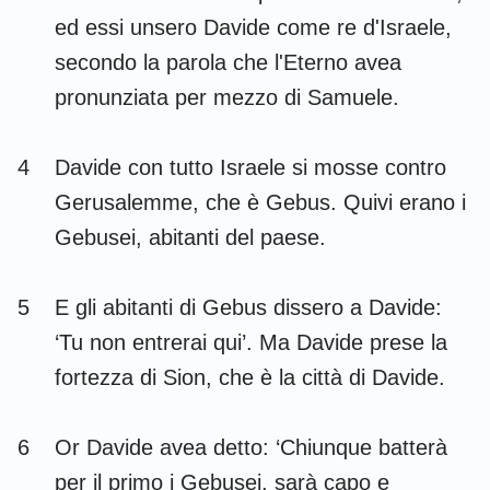
Habacuc
Sofonia
ed essi unsero Davide come re d'Israele,
secondo la parola che l'Eterno avea
Aggeo
Zaccaria
pronunziata per mezzo di Samuele.
Malachia
4
Davide con tutto Israele si mosse contro
Gerusalemme, che è Gebus. Quivi erano i
Gebusei, abitanti del paese.
5
E gli abitanti di Gebus dissero a Davide:
‘Tu non entrerai qui’. Ma Davide prese la
fortezza di Sion, che è la città di Davide.
6
Or Davide avea detto: ‘Chiunque batterà
per il primo i Gebusei, sarà capo e