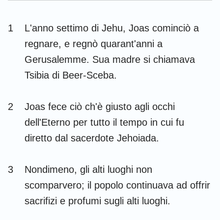
Esdra
Nehemia
1
L'anno settimo di Jehu, Joas cominciò a
Ester
Giobbe
regnare, e regnò quarant'anni a
Salmi
Proverbi
Gerusalemme. Sua madre si chiamava
Tsibia di Beer-Sceba.
Ecclesiaste
Cantici
Isaia
Geremia
2
Joas fece ciò ch'è giusto agli occhi
Lamentazioni
Ezechiele
dell'Eterno per tutto il tempo in cui fu
diretto dal sacerdote Jehoiada.
Daniele
Osea
Gioele
Amos
3
Nondimeno, gli alti luoghi non
Abdia
Giona
scomparvero; il popolo continuava ad offrir
sacrifizi e profumi sugli alti luoghi.
Michea
Nahum