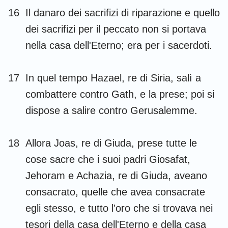
8
9
10
11
12
13
14
16
Il danaro dei sacrifizi di riparazione e quello
15
16
17
18
19
20
21
dei sacrifizi per il peccato non si portava
22
23
24
25
nella casa dell'Eterno; era per i sacerdoti.
17
In quel tempo Hazael, re di Siria, salì a
combattere contro Gath, e la prese; poi si
dispose a salire contro Gerusalemme.
18
Allora Joas, re di Giuda, prese tutte le
cose sacre che i suoi padri Giosafat,
Jehoram e Achazia, re di Giuda, aveano
consacrato, quelle che avea consacrate
egli stesso, e tutto l'oro che si trovava nei
tesori della casa dell'Eterno e della casa