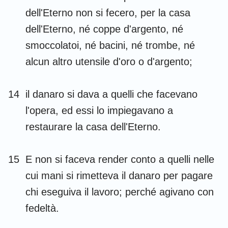
dell'Eterno non si fecero, per la casa
dell'Eterno, né coppe d'argento, né
smoccolatoi, né bacini, né trombe, né
alcun altro utensile d'oro o d'argento;
14
il danaro si dava a quelli che facevano
l'opera, ed essi lo impiegavano a
restaurare la casa dell'Eterno.
15
E non si faceva render conto a quelli nelle
cui mani si rimetteva il danaro per pagare
chi eseguiva il lavoro; perché agivano con
fedeltà.
1
2
3
4
5
6
7