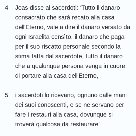
Habacuc
Sofonia
4
Joas disse ai sacerdoti: ‘Tutto il danaro
consacrato che sarà recato alla casa
Aggeo
Zaccaria
dell'Eterno, vale a dire il danaro versato da
Malachia
ogni Israelita censìto, il danaro che paga
per il suo riscatto personale secondo la
stima fatta dal sacerdote, tutto il danaro
che a qualunque persona venga in cuore
di portare alla casa dell'Eterno,
5
i sacerdoti lo ricevano, ognuno dalle mani
dei suoi conoscenti, e se ne servano per
fare i restauri alla casa, dovunque si
troverà qualcosa da restaurare’.