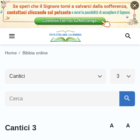
Antico Testamento1
Nuovo Testamento
Genesi
Esodo
Home
Bibbia online
/
Levitico
Numeri
Cantici
3
Deuteronomio
Giosuè
Giudici
Ruth
1 Samuele
2 Samuele
1 Re
2 Re
Cantici 3
1 Cronache
2 Cronache