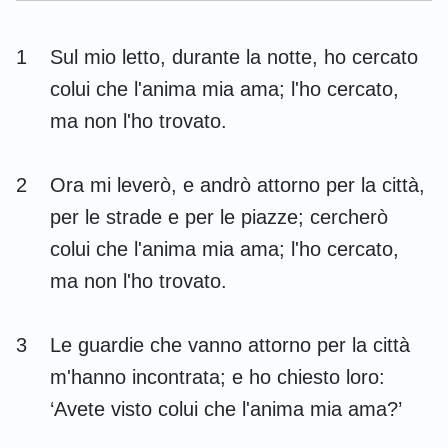
Esdra
Nehemia
1
Sul mio letto, durante la notte, ho cercato
Ester
Giobbe
colui che l'anima mia ama; l'ho cercato,
Salmi
Proverbi
ma non l'ho trovato.
Ecclesiaste
Cantici
2
Ora mi leverò, e andrò attorno per la città,
Isaia
Geremia
per le strade e per le piazze; cercherò
Lamentazioni
Ezechiele
colui che l'anima mia ama; l'ho cercato,
ma non l'ho trovato.
Daniele
Osea
Gioele
Amos
3
Le guardie che vanno attorno per la città
Abdia
Giona
m'hanno incontrata; e ho chiesto loro:
‘Avete visto colui che l'anima mia ama?’
Michea
Nahum