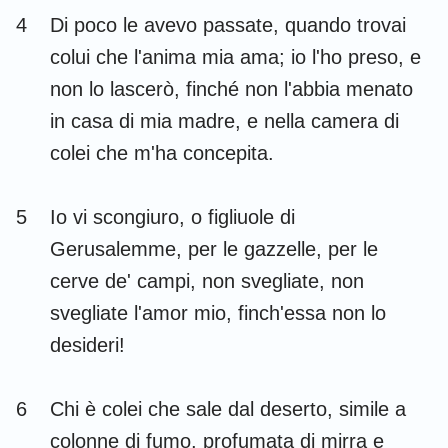
Habacuc
Sofonia
4
Di poco le avevo passate, quando trovai
colui che l'anima mia ama; io l'ho preso, e
Aggeo
Zaccaria
non lo lascerò, finché non l'abbia menato
Malachia
in casa di mia madre, e nella camera di
colei che m'ha concepita.
5
Io vi scongiuro, o figliuole di
Gerusalemme, per le gazzelle, per le
cerve de' campi, non svegliate, non
svegliate l'amor mio, finch'essa non lo
desideri!
6
Chi è colei che sale dal deserto, simile a
colonne di fumo, profumata di mirra e