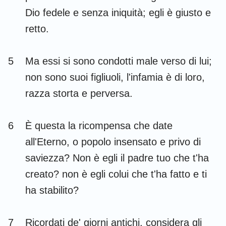
Habacuc
Sofonia
Dio fedele e senza iniquità; egli è giusto e
retto.
Aggeo
Zaccaria
Malachia
5
Ma essi si sono condotti male verso di lui;
non sono suoi figliuoli, l'infamia è di loro,
razza storta e perversa.
6
È questa la ricompensa che date
all'Eterno, o popolo insensato e privo di
saviezza? Non è egli il padre tuo che t'ha
creato? non è egli colui che t'ha fatto e ti
ha stabilito?
7
Ricordati de' giorni antichi, considera gli