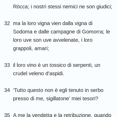
Ròcca; i nostri stessi nemici ne son giudici;
32
ma la loro vigna vien dalla vigna di
1
2
3
4
5
6
7
Sodoma e dalle campagne di Gomorra; le
loro uve son uve avvelenate, i loro
8
9
10
11
12
13
14
grappoli, amari;
15
16
17
18
19
20
21
22
23
24
25
26
27
28
33
il loro vino è un tossico di serpenti, un
29
30
31
32
33
34
crudel veleno d'aspidi.
34
‘Tutto questo non è egli tenuto in serbo
presso di me, sigillatone' miei tesori?
35
A me la vendetta e la retribuzione, quando