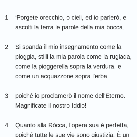
Esdra
Nehemia
1
‘Porgete orecchio, o cieli, ed io parlerò, e
Ester
Giobbe
ascolti la terra le parole della mia bocca.
Salmi
Proverbi
2
Si spanda il mio insegnamento come la
Ecclesiaste
Cantici
pioggia, stilli la mia parola come la rugiada,
Isaia
Geremia
come la pioggerella sopra la verdura, e
Lamentazioni
Ezechiele
come un acquazzone sopra l'erba,
Daniele
Osea
3
poiché io proclamerò il nome dell'Eterno.
Gioele
Amos
Magnificate il nostro Iddio!
Abdia
Giona
4
Quanto alla Ròcca, l'opera sua è perfetta,
Michea
Nahum
poiché tutte le sue vie sono giustizia. È un