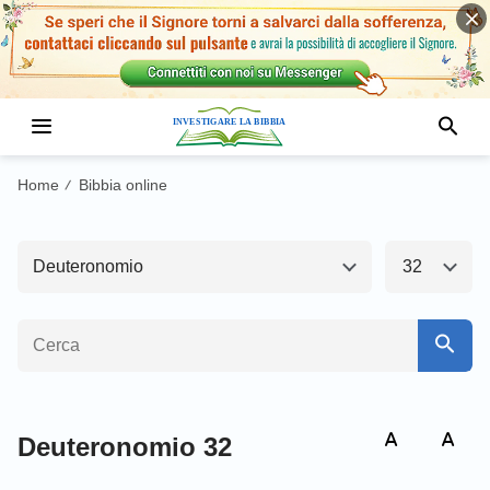
Antico Testamento1
Nuovo Testamento
Genesi
Esodo
Home
Bibbia online
/
Levitico
Numeri
Deuteronomio
32
Deuteronomio
Giosuè
Giudici
Ruth
1 Samuele
2 Samuele
1 Re
2 Re
Deuteronomio 32
1 Cronache
2 Cronache