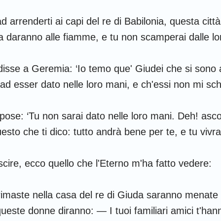
 arrenderti ai capi del re di Babilonia, questa cit
la daranno alle fiamme, e tu non scamperai dalle lo
disse a Geremia: ‘Io temo que' Giudei che si sono a
 ad esser dato nelle loro mani, e ch'essi non mi sc
ose: ‘Tu non sarai dato nelle loro mani. Deh! asco
uesto che ti dico: tutto andrà bene per te, e tu vivra
uscire, ecco quello che l'Eterno m'ha fatto vedere:
rimaste nella casa del re di Giuda saranno menate f
queste donne diranno: — I tuoi familiari amici t'hann