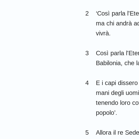
Giudici
2
‘Così parla l'Et
1 Samuele
ma chi andrà ad 
1 Re
vivrà.
1 Cronache
3
Così parla l'Ete
Esdra
Babilonia, che l
Ester
4
E i capi disser
Salmi
mani degli uomin
Ecclesiaste
tenendo loro co
Isaia
popolo’.
Lamentazioni
5
Allora il re Sed
Daniele