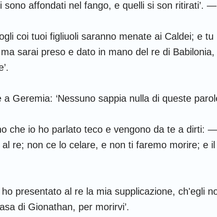
di sono affondati nel fango, e quelli si son ritirati’. —
ogli coi tuoi figliuoli saranno menate ai Caldei; e 
 ma sarai preso e dato in mano del re di Babilonia,
e’.
 a Geremia: ‘Nessuno sappia nulla di queste parole
o che io ho parlato teco e vengono da te a dirti: —
 al re; non ce lo celare, e non ti faremo morire; e il
o ho presentato al re la mia supplicazione, ch'egli 
casa di Gionathan, per morirvi’.