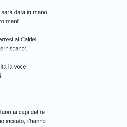
tà sarà data in mano
ro mani’.
rresi ai Caldei,
herniscano’.
lta la voce
i.
uori ai capi del re
o incitato, t'hanno