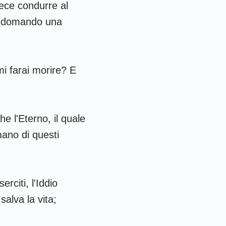
fece condurre al
 ti domando una
mi farai morire? E
e l'Eterno, il quale
mano di questi
rciti, l'Iddio
salva la vita;