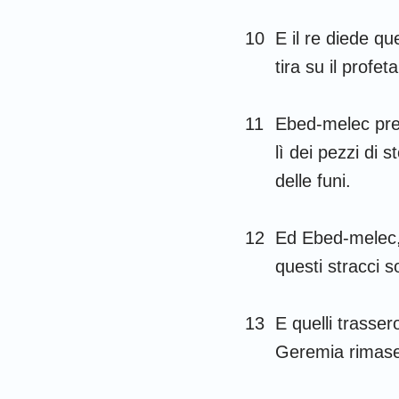
10
E il re diede qu
tira su il profe
11
Ebed-melec pres
lì dei pezzi di 
delle funi.
12
Ed Ebed-melec, l
questi stracci s
13
E quelli trasser
Geremia rimase n