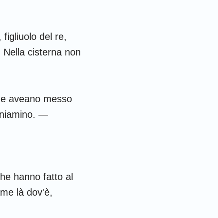
figliuolo del re,
. Nella cisterna non
che aveano messo
Beniamino. —
che hanno fatto al
ame là dov'è,