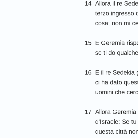
14
Allora il re Se
terzo ingresso d
cosa; non mi cel
15
E Geremia rispo
se ti do qualche
16
E il re Sedekia
ci ha dato quest
uomini che cerca
17
Allora Geremia d
d'Israele: Se tu 
questa città non