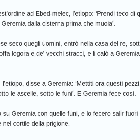
est'ordine ad Ebed-melec, l'etiopo: ‘Prendi teco di q
ta Geremia dalla cisterna prima che muoia’.
e seco quegli uomini, entrò nella casa del re, sotto
stoffa logora e de' vecchi stracci, e li calò a Geremia
'etiopo, disse a Geremia: ‘Mettiti ora questi pezzi 
otto le ascelle, sotto le funi’. E Geremia fece così.
o su Geremia con quelle funi, e lo fecero salir fuori 
el cortile della prigione.