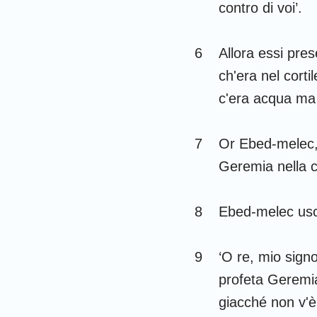
contro di voi’.
Gioele
6
Allora essi pres
Abdia
ch'era nel corti
Michea
c'era acqua ma
Habacuc
7
Or Ebed-melec,
Aggeo
Geremia nella c
Malachia
8
Ebed-melec uscì
9
‘O re, mio signo
profeta Geremia
giacché non v'è 