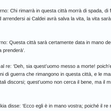
Ruth
1 Corinzi
2
43
44
45
46
47
48
erno: Chi rimarrà in questa città morrà di spada, di
2 Samuele
Galati
E
50
51
52
arrendersi ai Caldei avrà salva la vita, la vita sarà 
2 Re
Filippesi
C
2 Cronache
1 Tessalonicesi
2
rno: Questa città sarà certamente data in mano dell
Nehemia
1 Timoteo
2
a prenderà’.
Giobbe
Tito
F
o al re: ‘Deh, sia quest'uomo messo a morte! poich'e
Proverbi
Ebrei
G
i di guerra che rimangono in questa città, e le mani
Cantici
1 Pietro
2
tali discorsi; quest'uomo non cerca il bene, ma il m
Geremia
1 Giovanni
2
Ezechiele
3 Giovanni
G
ekia disse: ‘Ecco egli è in mano vostra; poiché il re
Osea
Apocalisse