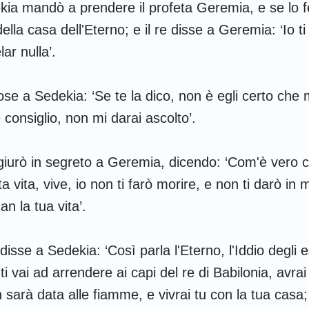
dekia mandò a prendere il profeta Geremia, e se lo 
ella casa dell'Eterno; e il re disse a Geremia: ‘Io
ar nulla’.
se a Sedekia: ‘Se te la dico, non è egli certo che 
 consiglio, non mi darai ascolto’.
 giurò in segreto a Geremia, dicendo: ‘Com'è vero ch
a vita, vive, io non ti farò morire, e non ti darò in 
n la tua vita’.
isse a Sedekia: ‘Così parla l'Eterno, l'Iddio degli ese
ti vai ad arrendere ai capi del re di Babilonia, avrai 
 sarà data alle fiamme, e vivrai tu con la tua casa;