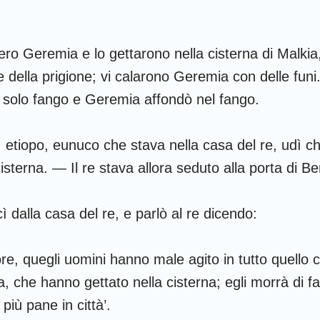
Amos
ero Geremia e lo gettarono nella cisterna di Malkia, 
Giona
le della prigione; vi calarono Geremia con delle funi
Nahum
 solo fango e Geremia affondò nel fango.
Sofonia
 etiopo, eunuco che stava nella casa del re, udì 
Zaccaria
isterna. — Il re stava allora seduto alla porta di 
 dalla casa del re, e parlò al re dicendo:
re, quegli uomini hanno male agito in tutto quello 
, che hanno gettato nella cisterna; egli morrà di f
più pane in città’.