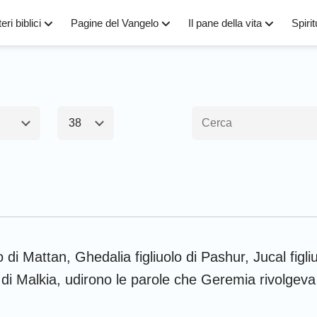
eri biblici
Pagine del Vangelo
Il pane della vita
Spirit
38
1
2
3
4
5
6
amento1
Nuovo Testamen
8
9
10
11
12
13
15
16
17
18
19
20
Esodo
Matteo
M
22
23
24
25
26
27
lo di Mattan, Ghedalia figliuolo di Pashur, Jucal figl
Numeri
Luca
G
 di Malkia, udirono le parole che Geremia rivolgeva 
29
30
31
32
33
34
Giosuè
Apostoli
R
36
37
38
39
40
41