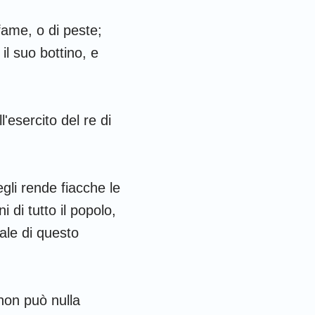
 Corinzi
49
 fame, o di peste;
fesini
il suo bottino, e
olossesi
 Tessalonicesi
'esercito del re di
 Timoteo
ilemone
gli rende fiacche le
iacomo
 di tutto il popolo,
 Pietro
ale di questo
 Giovanni
iuda
 non può nulla