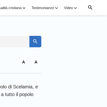
ualità cristiana
Testimonianze
Video
7
to
14
21
arco
28
iuolo di Scelamia, e
iovanni
a tutto il popolo
35
omani
42