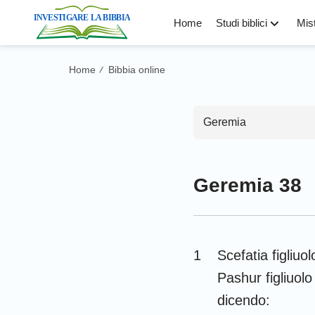
Home
Studi biblici
Mist
Home
Bibbia online
/
Geremia
Geremia 38
Antico Test
Genesi
1
Scefatia figliuo
Levitico
Pashur figliuolo
Deuteronomio
dicendo: