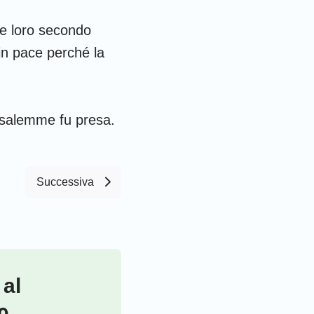
se loro secondo
 in pace perché la
rusalemme fu presa.
Successiva
 al