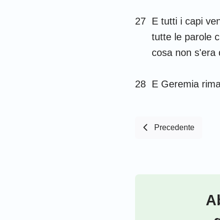
27
E tutti i capi 
tutte le parole 
cosa non s'era 
28
E Geremia rimas
Precedente
Ab