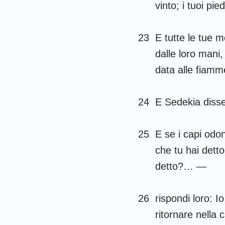
vinto; i tuoi pie
23
E tutte le tue m
dalle loro mani,
data alle fiamm
24
E Sedekia disse
25
E se i capi odon
che tu hai detto
detto?… —
26
rispondi loro: I
ritornare nella 