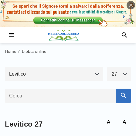
Antico Testamento1
Nuovo Testamento
Genesi
Esodo
Home
Bibbia online
/
Levitico
Numeri
Levitico
27
Deuteronomio
Giosuè
Giudici
Ruth
1 Samuele
2 Samuele
1 Re
2 Re
Levitico 27
1 Cronache
2 Cronache