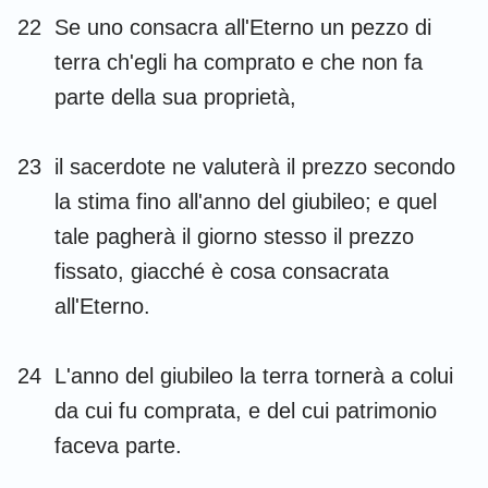
22
Se uno consacra all'Eterno un pezzo di
terra ch'egli ha comprato e che non fa
parte della sua proprietà,
23
il sacerdote ne valuterà il prezzo secondo
la stima fino all'anno del giubileo; e quel
tale pagherà il giorno stesso il prezzo
fissato, giacché è cosa consacrata
all'Eterno.
1
2
3
4
5
6
7
8
9
10
11
12
13
14
24
L'anno del giubileo la terra tornerà a colui
15
16
17
18
19
20
21
da cui fu comprata, e del cui patrimonio
22
23
24
25
26
27
faceva parte.