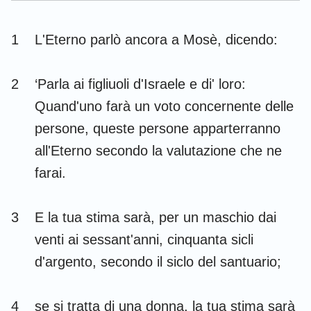
Esdra
Nehemia
1
L'Eterno parlò ancora a Mosè, dicendo:
Ester
Giobbe
Salmi
Proverbi
2
‘Parla ai figliuoli d'Israele e di' loro:
Quand'uno farà un voto concernente delle
Ecclesiaste
Cantici
persone, queste persone apparterranno
Isaia
Geremia
all'Eterno secondo la valutazione che ne
Lamentazioni
Ezechiele
farai.
Daniele
Osea
3
E la tua stima sarà, per un maschio dai
Gioele
Amos
venti ai sessant'anni, cinquanta sicli
Abdia
Giona
d'argento, secondo il siclo del santuario;
Michea
Nahum
4
se si tratta di una donna, la tua stima sarà