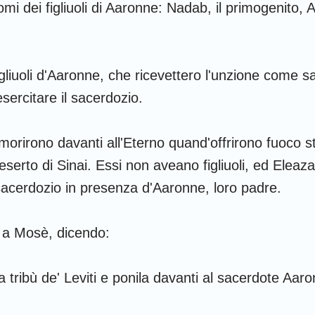
Ruth
1 Corinzi
2
mi dei figliuoli di Aaronne: Nadab, il primogenito, 
2 Samuele
Galati
E
2 Re
Filippesi
C
figliuoli d'Aaronne, che ricevettero l'unzione come s
2 Cronache
1 Tessalonicesi
2
sercitare il sacerdozio.
Nehemia
1 Timoteo
2
orirono davanti all'Eterno quand'offrirono fuoco s
Giobbe
Tito
F
deserto di Sinai. Essi non aveano figliuoli, ed Eleaz
 sacerdozio in presenza d'Aaronne, loro padre.
Proverbi
Ebrei
G
Cantici
1 Pietro
2
ò a Mosè, dicendo:
Geremia
1 Giovanni
2
la tribù de' Leviti e ponila davanti al sacerdote Aaro
Ezechiele
3 Giovanni
G
Osea
Apocalisse