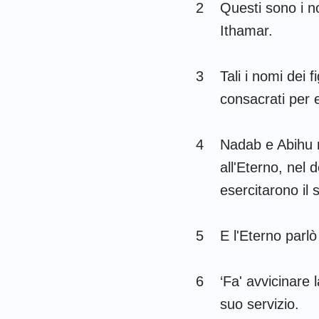
Giudici
2
Questi sono i no
Ithamar.
1 Samuele
1 Re
3
Tali i nomi dei 
1 Cronache
consacrati per e
Esdra
4
Nadab e Abihu m
Ester
all'Eterno, nel 
esercitarono il
Salmi
Ecclesiaste
5
E l'Eterno parl
Isaia
6
‘Fa' avvicinare 
Lamentazioni
suo servizio.
Daniele