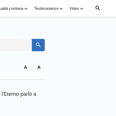
ualità cristiana
Testimonianze
Video
7
to
14
21
arco
28
l'Eterno parlò a
iovanni
35
omani