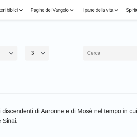
eri biblici
Pagine del Vangelo
Il pane della vita
Spirit
3
1
2
3
4
5
6
amento1
Nuovo Testamen
8
9
10
11
12
13
15
16
17
18
19
20
Esodo
Matteo
M
22
23
24
25
26
27
i discendenti di Aaronne e di Mosè nel tempo in cui 
Numeri
Luca
G
 Sinai.
29
30
31
32
33
34
Giosuè
Apostoli
R
36