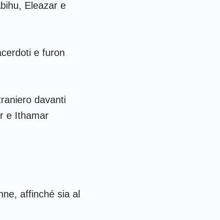
 Corinzi
Abihu, Eleazar e
fesini
olossesi
acerdoti e furon
 Tessalonicesi
 Timoteo
traniero davanti
ilemone
ar e Ithamar
iacomo
 Pietro
 Giovanni
nne, affinché sia al
iuda