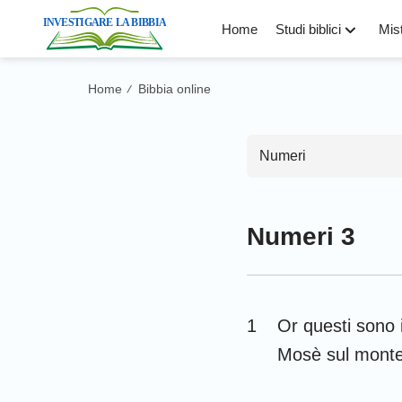
Home
Studi biblici
Mist
Home
Bibbia online
/
Numeri
Numeri 3
Antico Test
Genesi
1
Or questi sono 
Levitico
Mosè sul monte
Deuteronomio