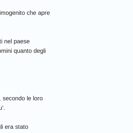
 primogenito che apre
iti nel paese
uomini quanto degli
i, secondo le loro
u’.
i era stato