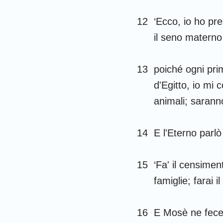
12
‘Ecco, io ho pres
il seno materno t
13
poiché ogni prim
d'Egitto, io mi c
animali; saranno
14
E l'Eterno parl
15
‘Fa' il censimen
famiglie; farai i
16
E Mosè ne fece 