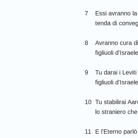
Gioele
7
Essi avranno la 
tenda di conveg
Abdia
Michea
8
Avranno cura di 
figliuoli d'Israe
Habacuc
Aggeo
9
Tu darai i Leviti
Malachia
figliuoli d'Israele
10
Tu stabilirai Aar
lo straniero che
11
E l'Eterno parl