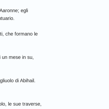
e Aaronne; egli
ntuario.
ti, che formano le
di un mese in su,
gliuolo di Abihail.
olo, le sue traverse,