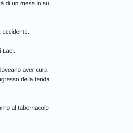
età di un mese in su,
a occidente.
i Lael.
 doveano aver cura
ingresso della tenda
ntorno al tabernacolo