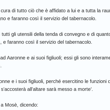
Amos
cura di tutto ciò che è affidato a lui e a tutta la ra
no e faranno così il servizio del tabernacolo.
Giona
Nahum
tutti gli utensili della tenda di convegno e di quanto
le, e faranno così il servizio del tabernacolo.
Sofonia
Zaccaria
 ad Aaronne e ai suoi figliuoli; essi gli sono interame
.
onne e i suoi figliuoli, perché esercitino le funzioni
 s'accosterà all'altare sarà messo a morte’.
ò a Mosè, dicendo: