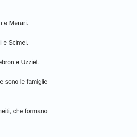
h e Merari.
ni e Scimei.
Hebron e Uzziel.
te sono le famiglie
meiti, che formano