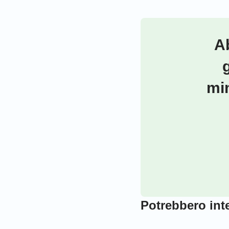
Ab
min
Potrebbero inte