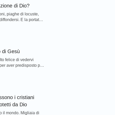
nzione di Dio?
ni, piaghe di locuste,
iffondersi. E la portata
 di pa...
o di Gesù
 per aver predisposto per
sono i cristiani
tetti da Dio
o il mondo. Migliaia di