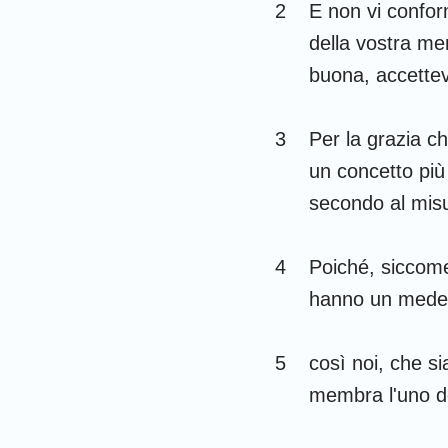
Giudici
2
E non vi confor
della vostra me
1 Samuele
buona, accettev
1 Re
1 Cronache
3
Per la grazia ch
un concetto più
Esdra
secondo al misu
Ester
4
Poiché, siccom
Salmi
hanno un medes
Ecclesiaste
Isaia
5
così noi, che s
membra l'uno del
Lamentazioni
Daniele