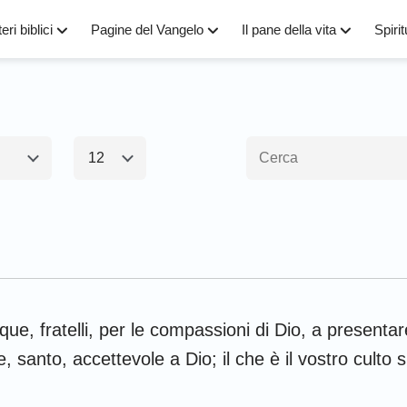
eri biblici
Pagine del Vangelo
Il pane della vita
Spirit
12
1
2
3
4
5
6
amento1
Nuovo Testamen
8
9
10
11
12
13
15
16
Esodo
Matteo
M
que, fratelli, per le compassioni di Dio, a presentare
Numeri
Luca
G
e, santo, accettevole a Dio; il che è il vostro culto s
Giosuè
Apostoli
R