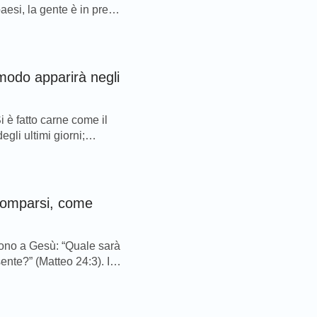
esi, la gente è in preda
è immi...
modo apparirà negli
 è fatto carne come il
egli ultimi giorni;
 religi...
 comparsi, come
ono a Gesù: “Quale sarà
ente?” (Matteo 24:3). Il
e e...