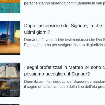
persone stanno morendo continuamente in vari pa
al panico percependo che la grande tribolazione 
Dopo l'ascensione del Signore, in che 
ultimi giorni?
Domanda 2: voi rendete testimonianza che Dio Si
Figlio dell’uomo per svolgere l’opera di giudizio d
eppure, la maggior parte dei pastori e degli anziani
I segni profetizzati in Matteo 24 sono
possiamo accogliere il Signore?
Duemila anni fa i seguaci del Signore domandar
il segno della tua venuta e della fine dell’età pres
Signore Gesù rispose: “Voi udrete parlare di guerr