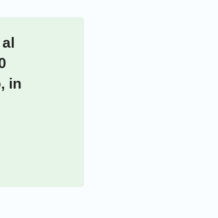
 al
0
, in