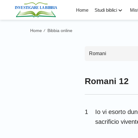
Home
Studi biblici
Mist
Home
Bibbia online
/
Romani
Romani 12
Antico Test
Genesi
1
Io vi esorto dun
Levitico
sacrificio vivent
Deuteronomio