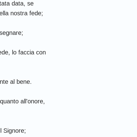
tata data, se
lla nostra fede;
nsegnare;
ede, lo faccia con
nte al bene.
; quanto all'onore,
il Signore;