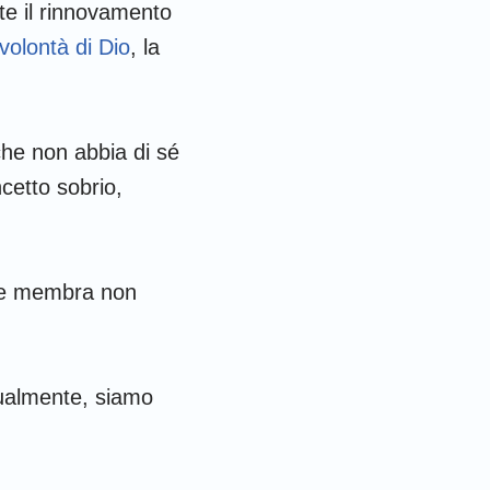
 Corinzi
te il rinnovamento
volontà di Dio
, la
fesini
olossesi
 Tessalonicesi
che non abbia di sé
cetto sobrio,
 Timoteo
ilemone
 le membra non
iacomo
 Pietro
 Giovanni
dualmente, siamo
iuda