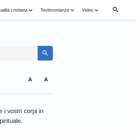
ualità cristiana
Testimonianze
Video
7
to
14
arco
 i vostri corpi in
iovanni
pirituale.
omani