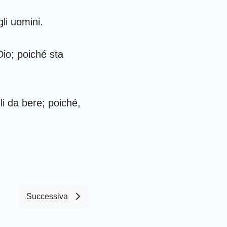
li uomini.
Dio; poiché sta
li da bere; poiché,
Successiva