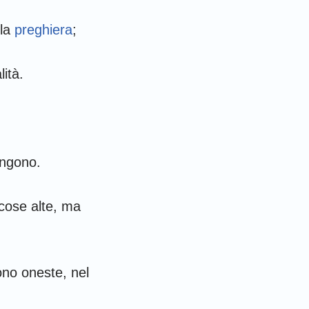
lla
preghiera
;
ità.
angono.
cose alte, ma
ono oneste, nel