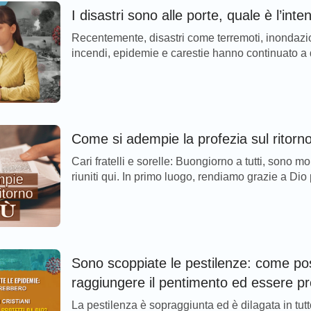
I disastri sono alle porte, quale è l’inte
Recentemente, disastri come terremoti, inondazio
incendi, epidemie e carestie hanno continuato a d
di questa diffusione è divenuta sempre più ampia,
Come si adempie la profezia sul ritorn
Cari fratelli e sorelle: Buongiorno a tutti, sono molto felice di vedervi
riuniti qui. In primo luogo, rendiamo grazie a Dio
noi questa opportunità, e che Egli ci guidi e o...
Sono scoppiate le pestilenze: come pos
raggiungere il pentimento ed essere pro
La pestilenza è sopraggiunta ed è dilagata in tutt