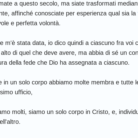
Ruth
1 Corinzi
2
mate a questo secolo, ma siate trasformati median
nte, affinché conosciate per esperienza qual sia la
2 Samuele
Galati
E
ole e perfetta volontà.
2 Re
Filippesi
C
2 Cronache
1 Tessalonicesi
2
e m'è stata data, io dico quindi a ciascuno fra voi 
 alto di quel che deve avere, ma abbia di sé un con
Nehemia
1 Timoteo
2
ra della fede che Dio ha assegnata a ciascuno.
Giobbe
Tito
F
e in un solo corpo abbiamo molte membra e tutte
Proverbi
Ebrei
G
imo ufficio,
Cantici
1 Pietro
2
Geremia
1 Giovanni
2
iamo molti, siamo un solo corpo in Cristo, e, indivi
l'altro.
Ezechiele
3 Giovanni
G
Osea
Apocalisse