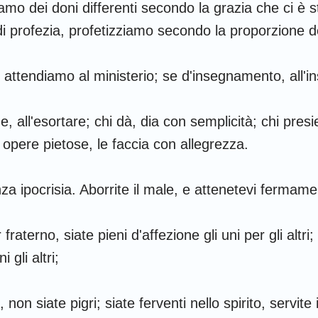
mo dei doni differenti secondo la grazia che ci è s
Amos
 profezia, profetizziamo secondo la proporzione de
Giona
, attendiamo al ministerio; se d'insegnamento, all'i
Nahum
e, all'esortare; chi dà, dia con semplicità; chi presi
Sofonia
a opere pietose, le faccia con allegrezza.
Zaccaria
za ipocrisia. Aborrite il male, e attenetevi fermame
raterno, siate pieni d'affezione gli uni per gli altri
i gli altri;
 non siate pigri; siate ferventi nello spirito, servite 