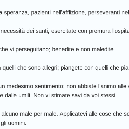
lla speranza, pazienti nell'afflizione, perseveranti ne
necessità dei santi, esercitate con premura l'ospital
 che vi perseguitano; benedite e non maledite.
 quelli che sono allegri; piangete con quelli che pi
 un medesimo sentimento; non abbiate l'animo alle 
re dalle umili. Non vi stimate savi da voi stessi.
alcuno male per male. Applicatevi alle cose che s
 gli uomini.