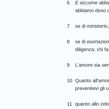
6
E siccome abbia
Gioele
abbiamo dono di
Abdia
7
se di ministerio
Michea
8
se di esortazion
Habacuc
diligenza; chi f
Aggeo
Malachia
9
L'amore sia sen
10
Quanto all'amor f
prevenitevi gli un
11
quanto allo zelo,