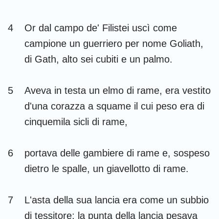
Habacuc
Sofonia
4
Or dal campo de' Filistei uscì come
Aggeo
Zaccaria
campione un guerriero per nome Goliath,
Malachia
di Gath, alto sei cubiti e un palmo.
5
Aveva in testa un elmo di rame, era vestito
d'una corazza a squame il cui peso era di
cinquemila sicli di rame,
6
portava delle gambiere di rame e, sospeso
dietro le spalle, un giavellotto di rame.
7
L'asta della sua lancia era come un subbio
di tessitore; la punta della lancia pesava