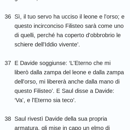
1
2
3
4
5
6
7
8
9
10
11
12
13
14
36
Sì, il tuo servo ha ucciso il leone e l'orso; e
15
16
17
18
19
20
21
questo incirconciso Filisteo sarà come uno
di quelli, perché ha coperto d'obbrobrio le
22
23
24
25
26
27
28
schiere dell'Iddio vivente’.
29
30
31
37
E Davide soggiunse: ‘L'Eterno che mi
liberò dalla zampa del leone e dalla zampa
dell'orso, mi libererà anche dalla mano di
questo Filisteo’. E Saul disse a Davide:
‘Va', e l'Eterno sia teco’.
38
Saul rivestì Davide della sua propria
armatura, gli mise in capo un elmo di