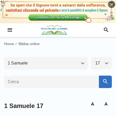
Antico Testamento1
Nuovo Testamento
Genesi
Esodo
Home
Bibbia online
/
Levitico
Numeri
1 Samuele
17
Deuteronomio
Giosuè
Giudici
Ruth
1 Samuele
2 Samuele
1 Re
2 Re
1 Samuele 17
1 Cronache
2 Cronache