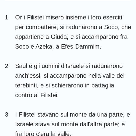
Esdra
Nehemia
1
Or i Filistei misero insieme i loro eserciti
Ester
Giobbe
per combattere, si radunarono a Soco, che
Salmi
Proverbi
appartiene a Giuda, e si accamparono fra
Soco e Azeka, a Efes-Dammim.
Ecclesiaste
Cantici
Isaia
Geremia
2
Saul e gli uomini d'Israele si radunarono
Lamentazioni
Ezechiele
anch'essi, si accamparono nella valle dei
terebinti, e si schierarono in battaglia
Daniele
Osea
contro ai Filistei.
Gioele
Amos
Abdia
Giona
3
I Filistei stavano sul monte da una parte, e
Israele stava sul monte dall'altra parte; e
Michea
Nahum
fra loro c'era la valle.