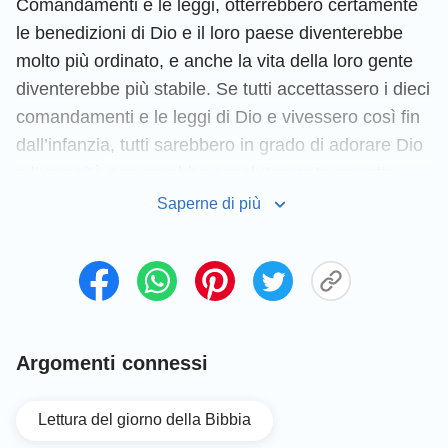
Comandamenti e le leggi, otterrebbero certamente
le benedizioni di Dio e il loro paese diventerebbe
molto più ordinato, e anche la vita della loro gente
diventerebbe più stabile. Se tutti accettassero i dieci
comandamenti e le leggi di Dio e vivessero così fin
dall’infanzia, tutti sarebbero in grado di adorare Dio
e l’umanità non sarebbe assolutamente corrotta
come oggi. Se l’umanità vivesse sotto la guida di
Saperne di più
Dio, allora otterrebbe le benedizioni di Dio e
sarebbe benedetta come descritto nel versetto.
Consultare la
Bibbia Online
，“
Studi biblici
”
condivide di più:
Argomenti connessi
Dovresti sapere come si è evoluta l’umanità intera
fino a oggi
Lettura del giorno della Bibbia