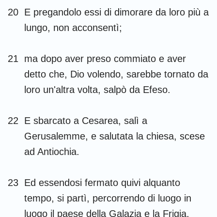
20
E pregandolo essi di dimorare da loro più a
lungo, non acconsentì;
21
ma dopo aver preso commiato e aver
1
2
3
4
5
6
7
detto che, Dio volendo, sarebbe tornato da
8
9
10
11
12
13
14
loro un'altra volta, salpò da Efeso.
15
16
17
18
19
20
21
22
E sbarcato a Cesarea, salì a
22
23
24
25
26
27
28
Gerusalemme, e salutata la chiesa, scese
ad Antiochia.
23
Ed essendosi fermato quivi alquanto
tempo, si partì, percorrendo di luogo in
luogo il paese della Galazia e la Frigia,