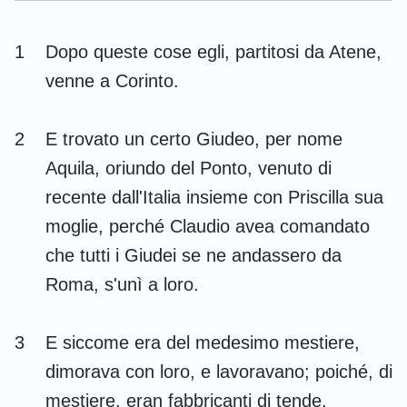
1 Timoteo
2 Timoteo
1
Dopo queste cose egli, partitosi da Atene,
Tito
Filemone
venne a Corinto.
Ebrei
Giacomo
2
E trovato un certo Giudeo, per nome
1 Pietro
2 Pietro
Aquila, oriundo del Ponto, venuto di
1 Giovanni
2 Giovanni
recente dall'Italia insieme con Priscilla sua
3 Giovanni
Giuda
moglie, perché Claudio avea comandato
che tutti i Giudei se ne andassero da
Apocalisse
Roma, s'unì a loro.
3
E siccome era del medesimo mestiere,
dimorava con loro, e lavoravano; poiché, di
mestiere, eran fabbricanti di tende.