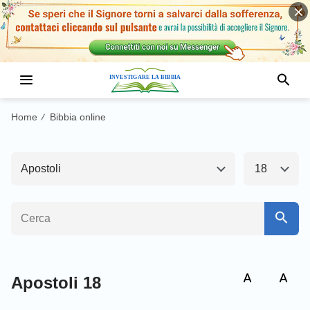
Antico Testamento1
Nuovo Testamento
Matteo
Marco
Home
Bibbia online
/
Luca
Giovanni
Apostoli
18
Apostoli
Romani
1 Corinzi
2 Corinzi
Galati
Efesini
Filippesi
Colossesi
Apostoli 18
1 Tessalonicesi
2 Tessalonicesi