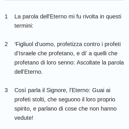
Esdra
Nehemia
1
La parola dell'Eterno mi fu rivolta in questi
Ester
Giobbe
termini:
Salmi
Proverbi
2
‘Figliuol d'uomo, profetizza contro i profeti
Ecclesiaste
Cantici
d'Israele che profetano, e di' a quelli che
Isaia
Geremia
profetano di loro senno: Ascoltate la parola
Lamentazioni
Ezechiele
dell'Eterno.
Daniele
Osea
3
Così parla il Signore, l'Eterno: Guai ai
Gioele
Amos
profeti stolti, che seguono il loro proprio
Abdia
Giona
spirito, e parlano di cose che non hanno
vedute!
Michea
Nahum