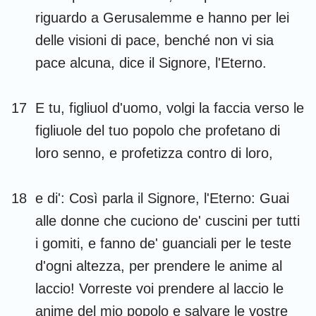
riguardo a Gerusalemme e hanno per lei
delle visioni di pace, benché non vi sia
pace alcuna, dice il Signore, l'Eterno.
1
2
3
4
5
6
7
17
E tu, figliuol d'uomo, volgi la faccia verso le
8
9
10
11
12
13
14
figliuole del tuo popolo che profetano di
loro senno, e profetizza contro di loro,
15
16
17
18
19
20
21
22
23
24
25
26
27
28
18
e di': Così parla il Signore, l'Eterno: Guai
29
30
31
32
33
34
35
alle donne che cuciono de' cuscini per tutti
36
37
38
39
40
41
42
i gomiti, e fanno de' guanciali per le teste
d'ogni altezza, per prendere le anime al
43
44
45
46
47
48
laccio! Vorreste voi prendere al laccio le
anime del mio popolo e salvare le vostre