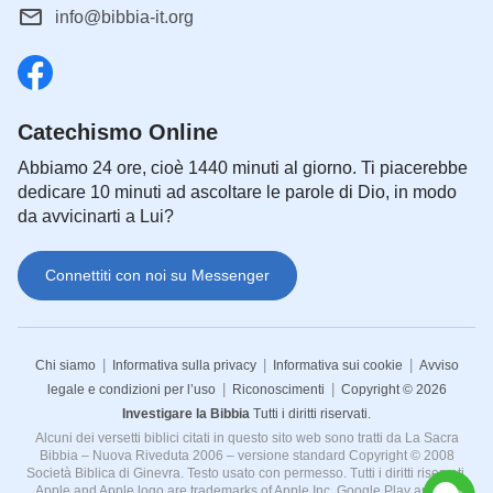
info@bibbia-it.org
Catechismo Online
Abbiamo 24 ore, cioè 1440 minuti al giorno. Ti piacerebbe
dedicare 10 minuti ad ascoltare le parole di Dio, in modo
da avvicinarti a Lui?
Connettiti con noi su Messenger
|
|
|
Chi siamo
Informativa sulla privacy
Informativa sui cookie
Avviso
|
|
legale e condizioni per l’uso
Riconoscimenti
Copyright © 2026
Investigare la Bibbia
Tutti i diritti riservati.
Alcuni dei versetti biblici citati in questo sito web sono tratti da La Sacra
Bibbia – Nuova Riveduta 2006 – versione standard Copyright © 2008
Società Biblica di Ginevra. Testo usato con permesso. Tutti i diritti riservati.
Apple and Apple logo are trademarks of Apple Inc. Google Play and the