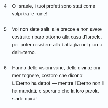
Habacuc
Sofonia
4
O Israele, i tuoi profeti sono stati come
volpi tra le ruine!
Aggeo
Zaccaria
Malachia
5
Voi non siete saliti alle brecce e non avete
costruito riparo attorno alla casa d'Israele,
per poter resistere alla battaglia nel giorno
dell'Eterno.
6
Hanno delle visioni vane, delle divinazioni
menzognere, costoro che dicono: —
L'Eterno ha detto! — mentre l'Eterno non li
ha mandati; e sperano che la loro parola
s'adempirà!