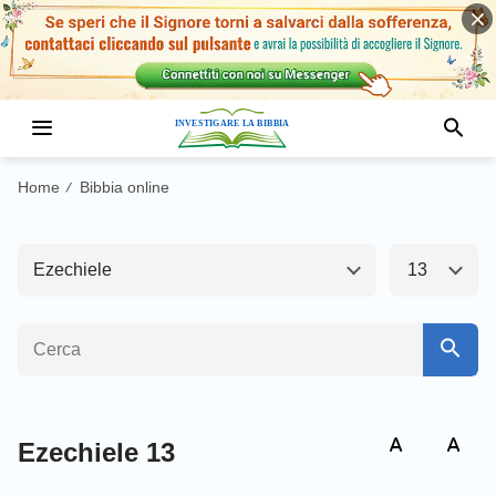
Antico Testamento1
Nuovo Testamento
Genesi
Esodo
Home
Bibbia online
/
Levitico
Numeri
Ezechiele
13
Deuteronomio
Giosuè
Giudici
Ruth
1 Samuele
2 Samuele
1 Re
2 Re
Ezechiele 13
1 Cronache
2 Cronache