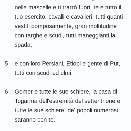
Habacuc
Sofonia
nelle mascelle e ti trarrò fuori, te e tutto il
tuo esercito, cavalli e cavalieri, tutti quanti
Aggeo
Zaccaria
vestiti pomposamente, gran moltitudine
Malachia
con targhe e scudi, tutti maneggianti la
spada;
5
e con loro Persiani, Etiopi e gente di Put,
tutti con scudi ed elmi.
6
Gomer e tutte le sue schiere, la casa di
Togarma dell'estremità del settentrione e
tutte le sue schiere, de' popoli numerosi
saranno con te.