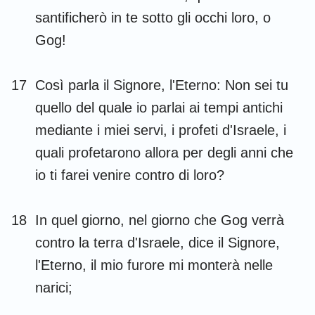
santificherò in te sotto gli occhi loro, o
Gog!
1
2
3
4
5
6
7
17
Così parla il Signore, l'Eterno: Non sei tu
8
9
10
11
12
13
14
quello del quale io parlai ai tempi antichi
15
16
17
18
19
20
21
mediante i miei servi, i profeti d'Israele, i
22
23
24
25
26
27
28
quali profetarono allora per degli anni che
io ti farei venire contro di loro?
29
30
31
32
33
34
35
36
37
38
39
40
41
42
18
In quel giorno, nel giorno che Gog verrà
43
44
45
46
47
48
contro la terra d'Israele, dice il Signore,
l'Eterno, il mio furore mi monterà nelle
narici;