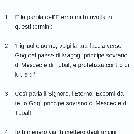
Esdra
Nehemia
1
E la parola dell'Eterno mi fu rivolta in
Ester
Giobbe
questi termini:
Salmi
Proverbi
2
‘Figliuol d'uomo, volgi la tua faccia verso
Ecclesiaste
Cantici
Gog del paese di Magog, principe sovrano
Isaia
Geremia
di Mescec e di Tubal, e profetizza contro di
Lamentazioni
Ezechiele
lui, e di':
Daniele
Osea
3
Così parla il Signore, l'Eterno: Eccomi da
Gioele
Amos
te, o Gog, principe sovrano di Mescec e di
Abdia
Giona
Tubal!
Michea
Nahum
4
Io ti menerò via, ti metterò degli uncini