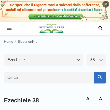
Antico Testamento1
Nuovo Testamento
Genesi
Esodo
Home
Bibbia online
/
Levitico
Numeri
Ezechiele
38
Deuteronomio
Giosuè
Giudici
Ruth
1 Samuele
2 Samuele
1 Re
2 Re
Ezechiele 38
1 Cronache
2 Cronache