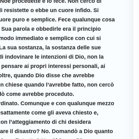
Noè procedette e lo fece. Non cercò di
li resistette o ebbe un cuore infido. Si
cuore puro e semplice. Fece qualunque cosa
 Sua parola e obbedirle era il principio
l modo immediato e semplice con cui si
 La sua sostanza, la sostanza delle sue
di indovinare le intenzioni di Dio, non la
pensare ai propri interessi personali, ai
noltre, quando Dio disse che avrebbe
on chiese quando l’avrebbe fatto, non cercò
dò come avrebbe proceduto.
ordinato. Comunque e con qualunque mezzo
esattamente come gli aveva chiesto e,
 con l’atteggiamento di chi desidera
tare il disastro? No. Domandò a Dio quanto