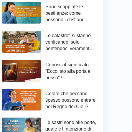
Sono scoppiate le
pestilenze: come
possono i cristiani
raggiungere il
pentimento ed essere
Le catastrofi si stanno
protetti da Dio
verificando, solo
pentendoci veramente
possiamo ottenere la
protezione di Dio
Conosci il significato:
“Ecco, sto alla porta e
busso”?
Coloro che peccano
spesso possono entrare
nel Regno dei Cieli?
I disastri sono alle porte,
quale è l’intenzione di