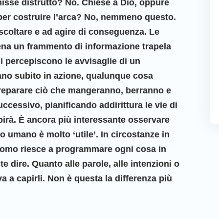
isse distrutto? No. Chiese a Dio, oppure
er costruire l’arca? No, nemmeno questo.
scoltare e ad agire di conseguenza. Le
na un frammento di informazione trapela
i percepiscono le avvisaglie di un
no subito in azione, qualunque cosa
preparare ciò che mangeranno, berranno e
essivo, pianificando addirittura le vie di
lpirà. È ancora più interessante osservare
o umano è molto ‘utile’. In circostanze in
’uomo riesce a programmare ogni cosa in
e dire. Quanto alle parole, alle intenzioni o
a a capirli. Non è questa la differenza più