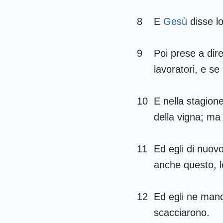
Gioele
8
E
Gesù
disse lo
Abdia
9
Poi prese a dir
Michea
lavoratori, e se
Habacuc
10
E nella stagione
Aggeo
della vigna; ma 
Malachia
11
Ed egli di nuov
anche questo, 
12
Ed egli ne mand
scacciarono.