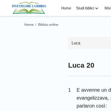
Home
Studi biblici
Mist
Home
Bibbia online
/
Luca
Luca 20
Antico Test
Genesi
1
E avvenne un di
Levitico
evangelizzava, s
Deuteronomio
parlaron così: