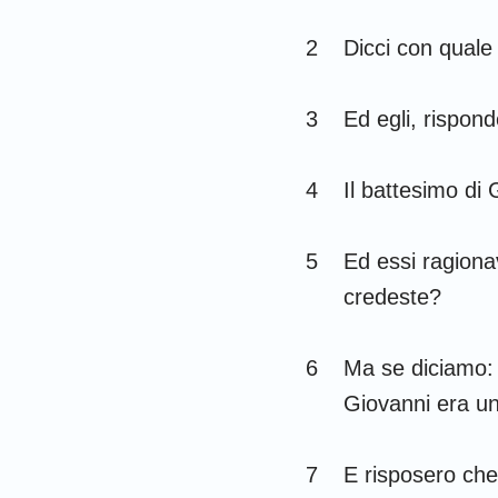
Giudici
2
Dicci con quale 
1 Samuele
1 Re
3
Ed egli, rispon
1 Cronache
4
Il battesimo di 
Esdra
Ester
5
Ed essi ragionav
credeste?
Salmi
Ecclesiaste
6
Ma se diciamo: 
Isaia
Giovanni era un
Lamentazioni
7
E risposero ch
Daniele