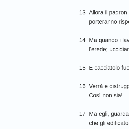
13
Allora il padron
porteranno risp
14
Ma quando i lav
l'erede; uccidia
15
E cacciatolo fuo
16
Verrà e distrugg
Così non sia!
17
Ma egli, guardat
che gli edificat