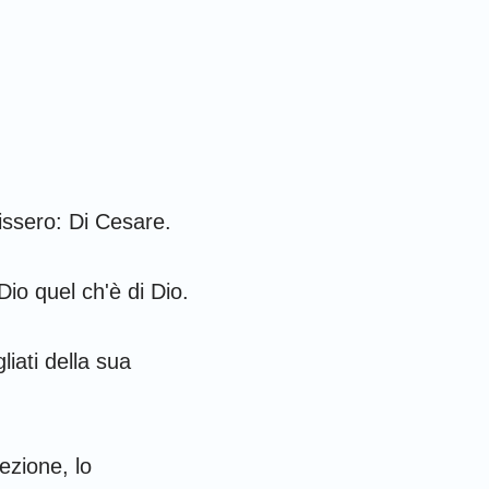
dissero: Di Cesare.
io quel ch'è di Dio.
liati della sua
rezione, lo