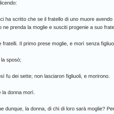
dicendo:
i ha scritto che se il fratello di uno muore avend
tello ne prenda la moglie e susciti progenie a suo frate
 fratelli. Il primo prese moglie, e morì senza figliuol
 la sposò;
osì fu dei sette; non lasciaron figliuoli, e morirono.
e la donna morì.
ne dunque, la donna, di chi di loro sarà moglie? Per