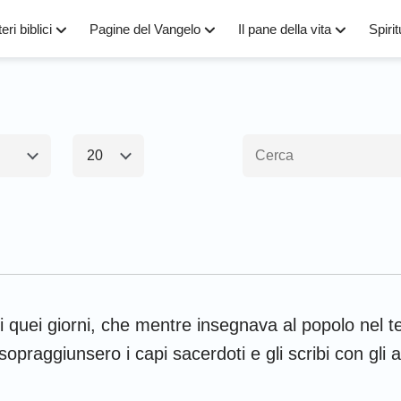
eri biblici
Pagine del Vangelo
Il pane della vita
Spirit
20
1
2
3
4
5
6
amento1
Nuovo Testamen
8
9
10
11
12
13
15
16
17
18
19
20
Esodo
Matteo
M
22
23
24
 quei giorni, che mentre insegnava al popolo nel 
Numeri
Luca
G
opraggiunsero i capi sacerdoti e gli scribi con gli an
Giosuè
Apostoli
R