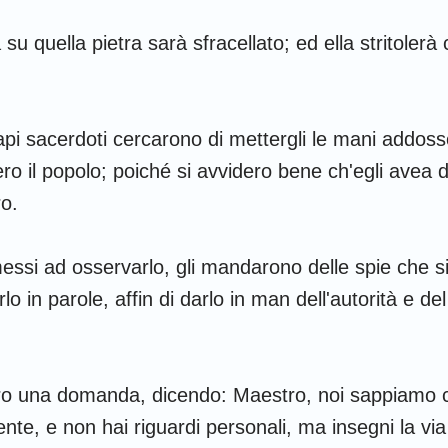
u quella pietra sarà sfracellato; ed ella stritolerà 
 capi sacerdoti cercarono di mettergli le mani addoss
ro il popolo; poiché si avvidero bene ch'egli avea d
ro.
ssi ad osservarlo, gli mandarono delle spie che s
rlo in parole, affin di darlo in man dell'autorità e de
cero una domanda, dicendo: Maestro, noi sappiamo c
ente, e non hai riguardi personali, ma insegni la vi