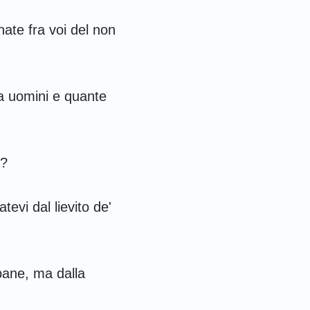
ate fra voi del non
la uomini e quante
e?
evi dal lievito de'
 pane, ma dalla