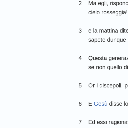
Giudici
2
Ma egli, rispond
cielo rosseggia!
1 Samuele
1 Re
3
e la mattina dit
1 Cronache
sapete dunque d
Esdra
4
Questa generaz
Ester
se non quello di
Salmi
5
Or i discepoli, p
Ecclesiaste
Isaia
6
E
Gesù
disse lo
Lamentazioni
7
Ed essi ragiona
Daniele