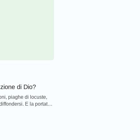
nzione di Dio?
ni, piaghe di locuste,
iffondersi. E la portata
 di pa...