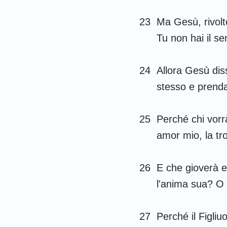
23
Ma Gesù, rivolt
Tu non hai il se
24
Allora Gesù diss
stesso e prenda
25
Perché chi vorrà
amor mio, la tr
26
E che gioverà e
l'anima sua? O 
27
Perché il Figliu