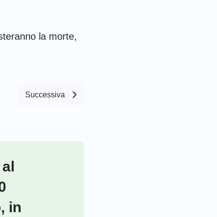
usteranno la morte,
Successiva
 al
0
, in