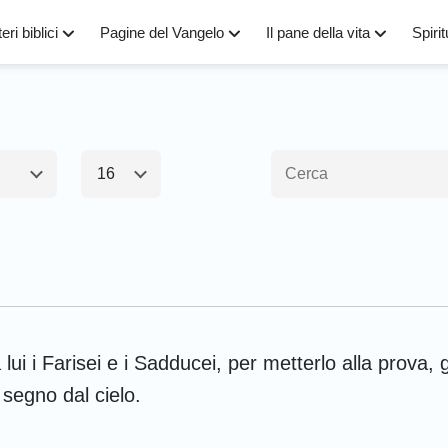
eri biblici
Pagine del Vangelo
Il pane della vita
Spirit
16
1
2
3
4
5
6
amento1
Nuovo Testamen
8
9
10
11
12
13
15
16
17
18
19
20
Esodo
Matteo
M
22
23
24
25
26
27
 lui i Farisei e i Sadducei, per metterlo alla prova, g
Numeri
Luca
G
 segno dal cielo.
Giosuè
Apostoli
R