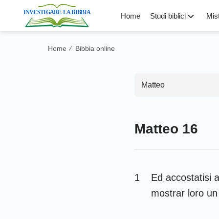
Home
Studi biblici
Mist
Home
Bibbia online
/
Matteo
Matteo 16
Antico Test
Genesi
1
Ed accostatisi a
Levitico
mostrar loro un
Deuteronomio