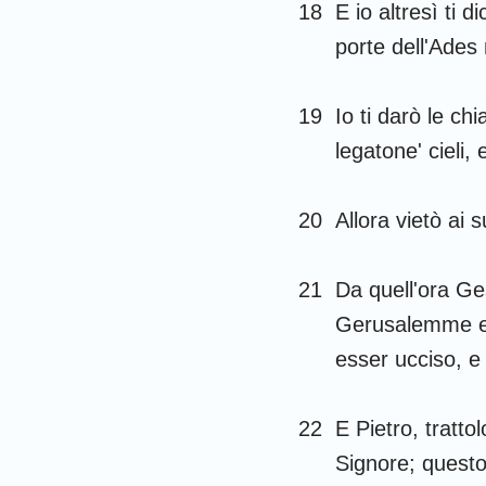
18
E io altresì ti 
porte dell'Ades
19
Io ti darò le chi
legatone' cieli, 
20
Allora vietò ai s
21
Da quell'ora Ge
Gerusalemme e so
esser ucciso, e 
22
E Pietro, tratto
Signore; questo