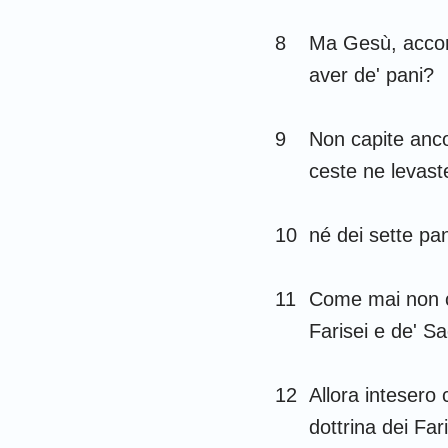
Gioele
8
Ma Gesù, accort
aver de' pani?
Abdia
Michea
9
Non capite anco
ceste ne levast
Habacuc
Aggeo
10
né dei sette pan
Malachia
11
Come mai non ca
Farisei e de' S
12
Allora intesero 
dottrina dei Far