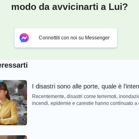
modo da avvicinarti a Lui?
Connettiti con noi su Messenger
ressarti
I disastri sono alle porte, quale è l’inte
Recentemente, disastri come terremoti, inondazio
incendi, epidemie e carestie hanno continuato a d
di questa diffusione è divenuta sempre più ampia,