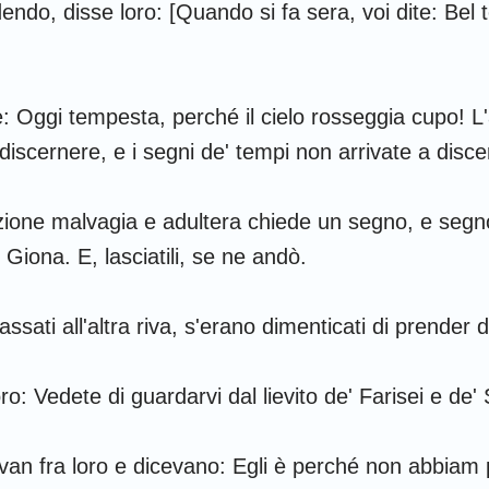
Ruth
1 Corinzi
2
endo, disse loro: [Quando si fa sera, voi dite: Bel 
2 Samuele
Galati
E
2 Re
Filippesi
C
e: Oggi tempesta, perché il cielo rosseggia cupo! L'
2 Cronache
1 Tessalonicesi
2
iscernere, e i segni de' tempi non arrivate a discer
Nehemia
1 Timoteo
2
ione malvagia e adultera chiede un segno, e segno
Giobbe
Tito
F
 Giona. E, lasciatili, se ne andò.
Proverbi
Ebrei
G
assati all'altra riva, s'erano dimenticati di prender d
Cantici
1 Pietro
2
Geremia
1 Giovanni
2
ro: Vedete di guardarvi dal lievito de' Farisei e de'
Ezechiele
3 Giovanni
G
van fra loro e dicevano: Egli è perché non abbiam 
Osea
Apocalisse