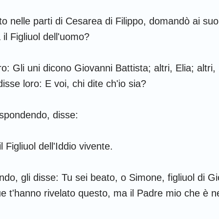
 nelle parti di Cesarea di Filippo, domandò ai suoi
 il Figliuol dell'uomo?
o: Gli uni dicono Giovanni Battista; altri, Elia; altr
disse loro: E voi, chi dite ch'io sia?
ispondendo, disse:
il Figliuol dell'Iddio vivente.
do, gli disse: Tu sei beato, o Simone, figliuol di G
e t'hanno rivelato questo, ma il Padre mio che è nei