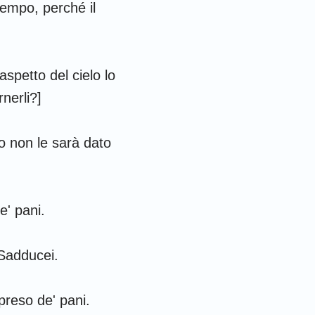
 Corinzi
tempo, perché il
fesini
olossesi
aspetto del cielo lo
 Tessalonicesi
nerli?]
 Timoteo
 non le sarà dato
ilemone
iacomo
e' pani.
 Pietro
 Giovanni
 Sadducei.
iuda
preso de' pani.