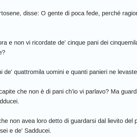
Amos
osene, disse: O gente di poca fede, perché ragion
Giona
Nahum
ra e non vi ricordate de' cinque pani dei cinquemi
e?
Sofonia
Zaccaria
i de' quattromila uomini e quanti panieri ne levast
pite che non è di pani ch'io vi parlavo? Ma guardat
adducei.
che non avea loro detto di guardarsi dal lievito del
isei e de' Sadducei.