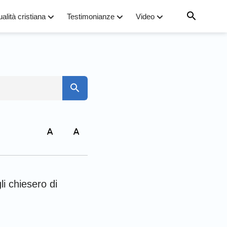
ualità cristiana
Testimonianze
Video
7
to
14
21
arco
28
li chiesero di
iovanni
omani