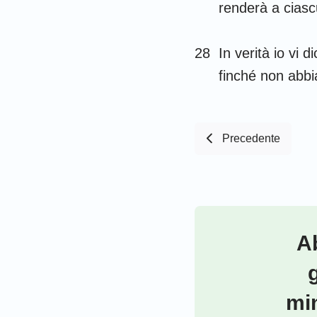
renderà a ciasc
28
In verità io vi 
finché non abbia
Precedente
Ab
min