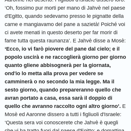
‘Oh, fossimo pur morti per mano di Jahvè nel paese
d'Egitto, quando sedevamo presso le pignatte della
carne e mangiavamo del pane a sazietà! Poiché voi
ci avete menati in questo deserto per far morir di
fame tutta questa raunanza’. E Jahvè disse a Mosè:
‘Ecco, io vi farò piovere del pane dal cielo; e il
popolo uscirà e ne raccoglierà giorno per giorno
quanto gliene abbisognerà per la giornata,
ond'io lo metta alla prova per vedere se
camminerà o no secondo la mia legge. Ma il
sesto giorno, quando prepareranno quello che
avran portato a casa, essa sarà il doppio di
quello che avranno raccolto ogni altro giorno’.
E
Mosè ed Aaronne dissero a tutti i figliuoli d'Israele:
‘Questa sera voi conoscerete che Jahvè è quegli
che vi ha tratto fuori dal paese d'Egitto; e domattina