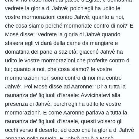
vedrete la gloria di Jahvè; poich'egli ha udito le
vostre mormorazioni contro Jahvè; quanto a noi,
che cosa siamo perché mormoriate contro di noi?’ E
Mosè disse: ‘Vedrete la gloria di Jahvè quando
stasera egli vi darà della carne da mangiare e
domattina del pane a sazietà; giacché Jahvè ha
udito le vostre mormorazioni che proferite contro di
lui; quanto a noi, che cosa siamo? le vostre
mormorazioni non sono contro di noi ma contro
Jahvè’. Poi Mosè disse ad Aaronne: ‘Di' a tutta la
raunanza de' figliuoli d'Israele: Avvicinatevi alla
presenza di Jahvè, perch'egli ha udito le vostre
mormorazioni’. E come Aaronne parlava a tutta la
raunanza de' figliuoli d'Israele, questi volsero gli
occhi verso il deserto; ed ecco che la gloria di Jahvè
apparve nella nuvola. E Jahvè parlò a Mosè,