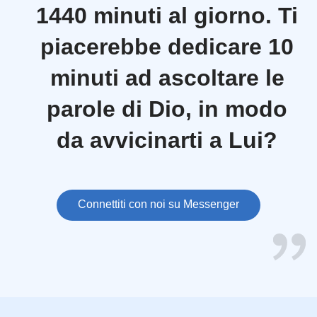
1440 minuti al giorno. Ti
avea dato a Mosè, Aaronne lo depose dinanzi alla
Testimonianza, perché fosse conservato. E i figliuoli
piacerebbe dedicare 10
d'Israele mangiarono la manna per quarant'anni,
minuti ad ascoltare le
finché arrivarono in paese abitato; mangiarono la
manna finché giunsero ai confini del paese di
parole di Dio, in modo
Canaan. Or l'omer è la decima parte dell'efa.
da avvicinarti a Lui?
Connettiti con noi su Messenger