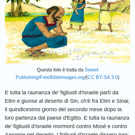
Questa foto è tratta da
Sweet
Publishing/FreeBibleimages.org
/(
CC BY-SA 3.0
)
E tutta la raunanza de' figliuoli d'Israele partì da
Elim e giunse al deserto di Sin, ch'è fra Elim e Sinai,
il quindicesimo giorno del secondo mese dopo la
loro partenza dal paese d'Egitto. E tutta la raunanza
de' figliuoli d'Israele mormorò contro Mosè e contro
Aaronne nel deserto. I figliuoli d'Israele dissero loro: