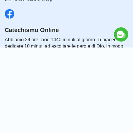
Catechismo Online
Abbiamo 24 ore, cioè 1440 minuti al giorno. Ti piacerebbe
dedicare 10 minuti ad ascoltare le parole di Dio, in modo
da avvicinarti a Lui?
Connettiti con noi su Messenger
|
|
|
Chi siamo
Informativa sulla privacy
Informativa sui cookie
Avviso
|
|
legale e condizioni per l’uso
Riconoscimenti
Copyright © 2026
Investigare la Bibbia
Tutti i diritti riservati.
Alcuni dei versetti biblici citati in questo sito web sono tratti da La Sacra
Bibbia – Nuova Riveduta 2006 – versione standard Copyright © 2008
Società Biblica di Ginevra. Testo usato con permesso. Tutti i diritti riservati.
Apple and Apple logo are trademarks of Apple Inc. Google Play and the
Google Play logo are trademarks of Google LLC.