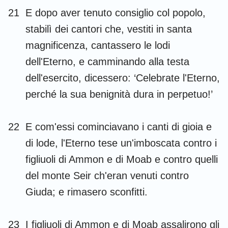
21
E dopo aver tenuto consiglio col popolo,
stabilì dei cantori che, vestiti in santa
magnificenza, cantassero le lodi
dell'Eterno, e camminando alla testa
dell'esercito, dicessero: ‘Celebrate l'Eterno,
perché la sua benignità dura in perpetuo!’
22
E com'essi cominciavano i canti di gioia e
di lode, l'Eterno tese un'imboscata contro i
figliuoli di Ammon e di Moab e contro quelli
del monte Seir ch'eran venuti contro
Giuda; e rimasero sconfitti.
1
2
3
4
5
6
7
23
I figliuoli di Ammon e di Moab assalirono gli