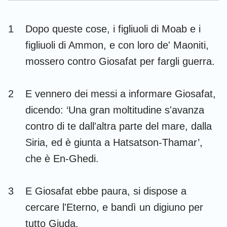
Esdra
Nehemia
1
Dopo queste cose, i figliuoli di Moab e i
Ester
Giobbe
figliuoli di Ammon, e con loro de' Maoniti,
Salmi
Proverbi
mossero contro Giosafat per fargli guerra.
Ecclesiaste
Cantici
2
E vennero dei messi a informare Giosafat,
Isaia
Geremia
dicendo: ‘Una gran moltitudine s'avanza
Lamentazioni
Ezechiele
contro di te dall'altra parte del mare, dalla
Siria, ed è giunta a Hatsatson-Thamar’,
Daniele
Osea
che è En-Ghedi.
Gioele
Amos
Abdia
Giona
3
E Giosafat ebbe paura, si dispose a
cercare l'Eterno, e bandì un digiuno per
Michea
Nahum
tutto Giuda.