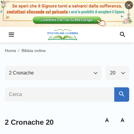
Antico Testamento1
Nuovo Testamento
Genesi
Esodo
Home
Bibbia online
/
Levitico
Numeri
2 Cronache
20
Deuteronomio
Giosuè
Giudici
Ruth
1 Samuele
2 Samuele
1 Re
2 Re
2 Cronache 20
1 Cronache
2 Cronache