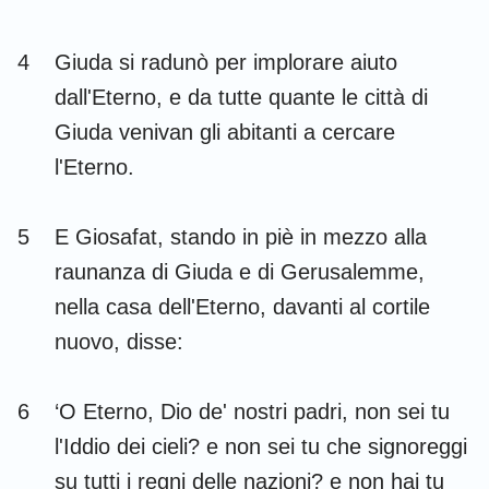
Habacuc
Sofonia
4
Giuda si radunò per implorare aiuto
Aggeo
Zaccaria
dall'Eterno, e da tutte quante le città di
Malachia
Giuda venivan gli abitanti a cercare
l'Eterno.
5
E Giosafat, stando in piè in mezzo alla
raunanza di Giuda e di Gerusalemme,
nella casa dell'Eterno, davanti al cortile
nuovo, disse:
6
‘O Eterno, Dio de' nostri padri, non sei tu
l'Iddio dei cieli? e non sei tu che signoreggi
su tutti i regni delle nazioni? e non hai tu