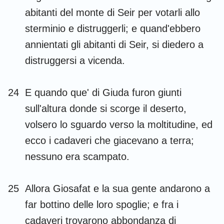
abitanti del monte di Seir per votarli allo
8
9
10
11
12
13
14
sterminio e distruggerli; e quand'ebbero
15
16
17
18
19
20
21
annientati gli abitanti di Seir, si diedero a
22
23
24
25
26
27
28
distruggersi a vicenda.
29
30
31
32
33
34
35
36
24
E quando que' di Giuda furon giunti
sull'altura donde si scorge il deserto,
volsero lo sguardo verso la moltitudine, ed
ecco i cadaveri che giacevano a terra;
nessuno era scampato.
25
Allora Giosafat e la sua gente andarono a
far bottino delle loro spoglie; e fra i
cadaveri trovarono abbondanza di