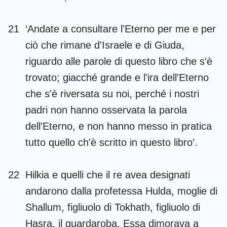
21
‘Andate a consultare l'Eterno per me e per
ciò che rimane d'Israele e di Giuda,
riguardo alle parole di questo libro che s'è
trovato; giacché grande e l'ira dell'Eterno
che s'è riversata su noi, perché i nostri
padri non hanno osservata la parola
dell'Eterno, e non hanno messo in pratica
tutto quello ch'è scritto in questo libro’.
22
Hilkia e quelli che il re avea designati
1
2
3
4
5
6
7
andarono dalla profetessa Hulda, moglie di
Shallum, figliuolo di Tokhath, figliuolo di
8
9
10
11
12
13
14
Hasra, il guardaroba. Essa dimorava a