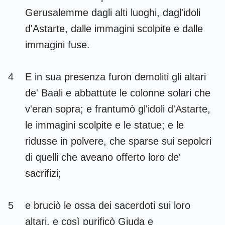
Habacuc
Sofonia
Gerusalemme dagli alti luoghi, dagl'idoli
d'Astarte, dalle immagini scolpite e dalle
Aggeo
Zaccaria
immagini fuse.
Malachia
4
E in sua presenza furon demoliti gli altari
de' Baali e abbattute le colonne solari che
v'eran sopra; e frantumò gl'idoli d'Astarte,
le immagini scolpite e le statue; e le
ridusse in polvere, che sparse sui sepolcri
di quelli che aveano offerto loro de'
sacrifizi;
5
e bruciò le ossa dei sacerdoti sui loro
altari, e così purificò Giuda e