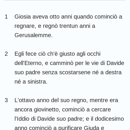
Esdra
Nehemia
1
Giosia aveva otto anni quando cominciò a
Ester
Giobbe
regnare, e regnò trentun anni a
Salmi
Proverbi
Gerusalemme.
Ecclesiaste
Cantici
2
Egli fece ciò ch'è giusto agli occhi
Isaia
Geremia
dell'Eterno, e camminò per le vie di Davide
Lamentazioni
Ezechiele
suo padre senza scostarsene né a destra
né a sinistra.
Daniele
Osea
Gioele
Amos
3
L'ottavo anno del suo regno, mentre era
Abdia
Giona
ancora giovinetto, cominciò a cercare
l'Iddio di Davide suo padre; e il dodicesimo
Michea
Nahum
anno cominciò a purificare Giuda e