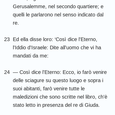
15
16
17
18
19
20
21
Gerusalemme, nel secondo quartiere; e
22
23
24
25
26
27
28
quelli le parlarono nel senso indicato dal
29
30
31
32
33
34
35
re.
36
23
Ed ella disse loro: ‘Così dice l'Eterno,
l'Iddio d'Israele: Dite all'uomo che vi ha
mandati da me:
24
— Così dice l'Eterno: Ecco, io farò venire
delle sciagure su questo luogo e sopra i
suoi abitanti, farò venire tutte le
maledizioni che sono scritte nel libro, ch'è
stato letto in presenza del re di Giuda.