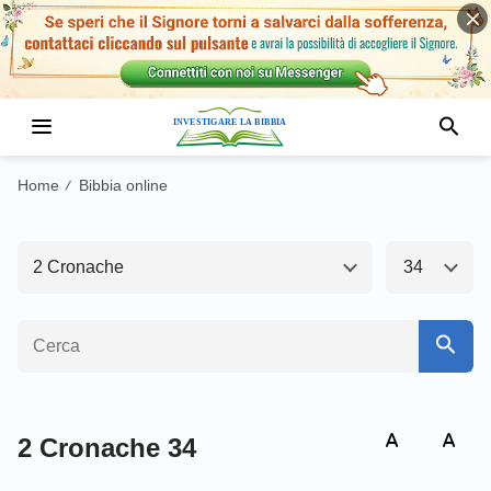
Antico Testamento1
Nuovo Testamento
Genesi
Esodo
Home
Bibbia online
/
Levitico
Numeri
2 Cronache
34
Deuteronomio
Giosuè
Giudici
Ruth
1 Samuele
2 Samuele
1 Re
2 Re
2 Cronache 34
1 Cronache
2 Cronache