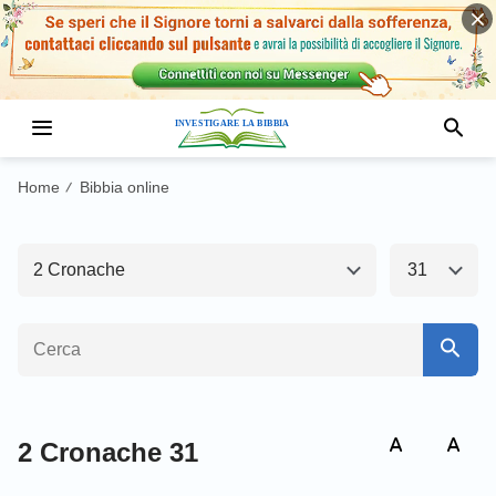
Antico Testamento1
Nuovo Testamento
Genesi
Esodo
Home
Bibbia online
/
Levitico
Numeri
2 Cronache
31
Deuteronomio
Giosuè
Giudici
Ruth
1 Samuele
2 Samuele
1 Re
2 Re
2 Cronache 31
1 Cronache
2 Cronache