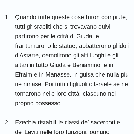
Esdra
Nehemia
1
Quando tutte queste cose furon compiute,
Ester
Giobbe
tutti gl'Israeliti che si trovavano quivi
Salmi
Proverbi
partirono per le città di Giuda, e
frantumarono le statue, abbatterono gl'idoli
Ecclesiaste
Cantici
d'Astarte, demolirono gli alti luoghi e gli
Isaia
Geremia
altari in tutto Giuda e Beniamino, e in
Lamentazioni
Ezechiele
Efraim e in Manasse, in guisa che nulla più
ne rimase. Poi tutti i figliuoli d'Israele se ne
Daniele
Osea
tornarono nelle loro città, ciascuno nel
Gioele
Amos
proprio possesso.
Abdia
Giona
2
Ezechia ristabilì le classi de' sacerdoti e
Michea
Nahum
de' Leviti nelle loro funzioni, ognuno