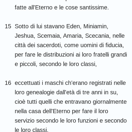
fatte all'Eterno e le cose santissime.
15
Sotto di lui stavano Eden, Miniamin,
Jeshua, Scemaia, Amaria, Scecania, nelle
1
2
3
4
5
6
7
città dei sacerdoti, come uomini di fiducia,
per fare le distribuzioni ai loro fratelli grandi
8
9
10
11
12
13
14
e piccoli, secondo le loro classi,
15
16
17
18
19
20
21
22
23
24
25
26
27
28
16
eccettuati i maschi ch'erano registrati nelle
29
30
31
32
33
34
35
loro genealogie dall'età di tre anni in su,
36
cioè tutti quelli che entravano giornalmente
nella casa dell'Eterno per fare il loro
servizio secondo le loro funzioni e secondo
le loro classi.