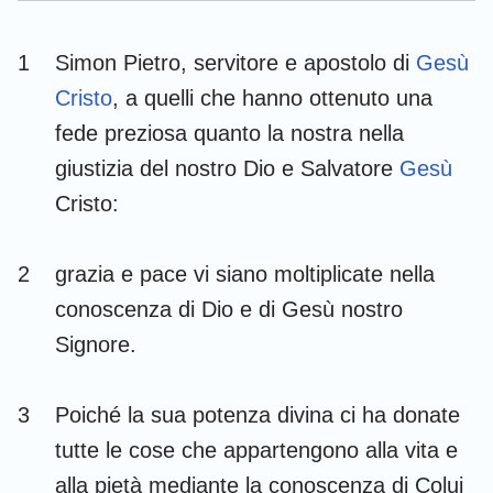
1 Timoteo
2 Timoteo
1
Simon Pietro, servitore e apostolo di
Gesù
Tito
Filemone
Cristo
, a quelli che hanno ottenuto una
Ebrei
Giacomo
fede preziosa quanto la nostra nella
giustizia del nostro Dio e Salvatore
Gesù
1 Pietro
2 Pietro
Cristo:
1 Giovanni
2 Giovanni
3 Giovanni
Giuda
2
grazia e pace vi siano moltiplicate nella
conoscenza di Dio e di Gesù nostro
Apocalisse
Signore.
3
Poiché la sua potenza divina ci ha donate
tutte le cose che appartengono alla vita e
alla pietà mediante la conoscenza di Colui