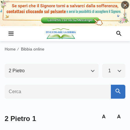
Antico Testamento1
Nuovo Testamento
Matteo
Marco
Home
Bibbia online
/
Luca
Giovanni
2 Pietro
1
Apostoli
Romani
1 Corinzi
2 Corinzi
Galati
Efesini
Filippesi
Colossesi
2 Pietro 1
1 Tessalonicesi
2 Tessalonicesi