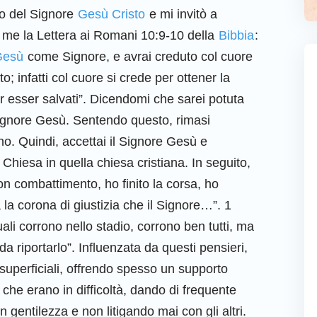
lo del Signore
Gesù Cristo
e mi invitò a
n me la Lettera ai Romani 10:9-10 della
Bibbia
:
Gesù
come Signore, e avrai creduto col cuore
to; infatti col cuore si crede per ottener la
er esser salvati”. Dicendomi che sarei potuta
Signore Gesù. Sentendo questo, rimasi
no. Quindi, accettai il Signore Gesù e
 Chiesa in quella chiesa cristiana. In seguito,
on combattimento, ho finito la corsa, ho
 la corona di giustizia che il Signore…”. 1
ali corrono nello stadio, corrono ben tutti, ma
a riportarlo”. Influenzata da questi pensieri,
superficiali, offrendo spesso un supporto
 che erano in difficoltà, dando di frequente
on gentilezza e non litigando mai con gli altri.