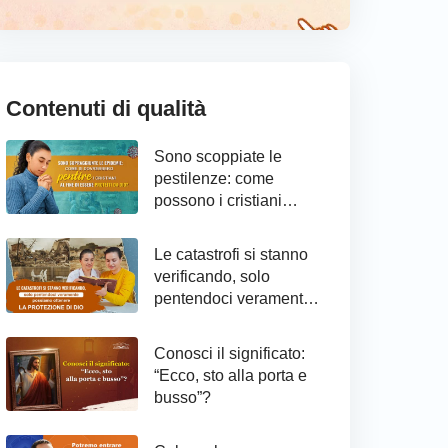
Contenuti di qualità
Sono scoppiate le
pestilenze: come
possono i cristiani
raggiungere il
pentimento ed essere
Le catastrofi si stanno
protetti da Dio
verificando, solo
pentendoci veramente
possiamo ottenere la
protezione di Dio
Conosci il significato:
“Ecco, sto alla porta e
busso”?