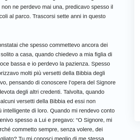
 e non ne perdevo mai una, predicavo spesso il
coli al parco. Trascorsi sette anni in questo
constatai che spesso commettevo ancora dei
 solito a casa, quando chiedevo a mia figlia di
a voce bassa e io perdevo la pazienza. Spesso
zzavo molti più versetti della Bibbia degli
inuivo, pensando di conoscere l’opera del Signore
evota degli altri credenti. Talvolta, quando
d alcuni versetti della Bibbia ed essi non
iù intelligente di loro. Quando mi rendevo conto
 venivo spesso a Lui e pregavo: “O Signore, mi
Perché commetto sempre, senza volere, dei
gliato? Tu mi conosci meglio di me stessa.