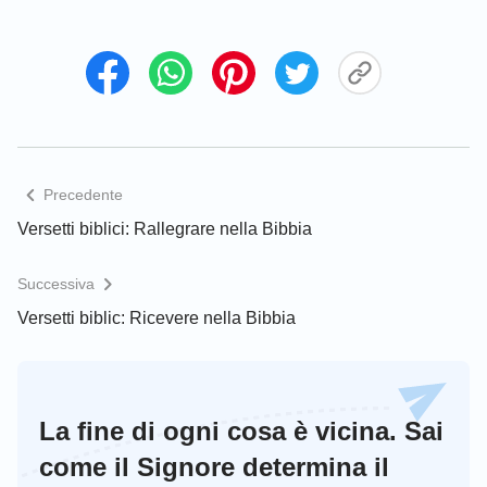
Spirito della verità, Egli vi guiderà in tutta la verità,
perché non parlerà di Suo, ma dirà tutto quello che
avrà udito, e vi annunzierà le cose a venire”
.
(Giovanni 16:12-13)
“Non chiunque Mi dice: Signore, Signore, entrerà
nel Regno dei Cieli, ma chi fa la volontà del Padre
Precedente
Mio che è ne’ cieli”
.
(Matteo 7:21)
Versetti biblici: Rallegrare nella Bibbia
Consigliati per te:
Successiva
Versetti biblic: Ricevere nella Bibbia
La fine di ogni cosa è vicina. Sai
come il Signore determina il