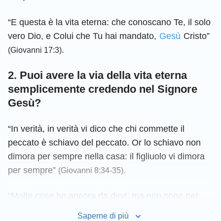
“E questa è la vita eterna: che conoscano Te, il solo
vero Dio, e Colui che Tu hai mandato,
Gesù
Cristo”
.
(Giovanni 17:3)
2. Puoi avere la via della vita eterna
semplicemente credendo nel Signore
Gesù?
“In verità, in verità vi dico che chi commette il
peccato è schiavo del peccato. Or lo schiavo non
dimora per sempre nella casa: il figliuolo vi dimora
per sempre”
.
(Giovanni 8:34-35)
“Molte cose ho ancora da dirvi; ma non sono per
ora alla vostra portata; ma quando sia venuto Lui, lo
Saperne di più