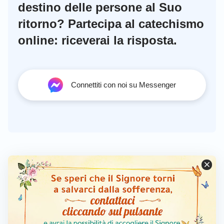
destino delle persone al Suo
ritorno? Partecipa al catechismo
online: riceverai la risposta.
3. Trovare il sentiero per ottenere la vita
eterna
Connettiti con noi su Messenger
“Molte cose ho ancora da dirvi; ma non sono per
ora alla vostra portata; ma quando sia venuto Lui, lo
Spirito della verità, Egli vi guiderà in tutta la verità,
perché non parlerà di Suo, ma dirà tutto quello che
avrà udito, e vi annunzierà le cose a venire”
.
(Giovanni 16:12-13)
“Chi crede nel Figliuolo ha vita eterna; ma chi rifiuta
di credere al Figliuolo non vedrà la vita, ma l’ira di
Dio resta sopra lui”
.
(Giovanni 3:36)