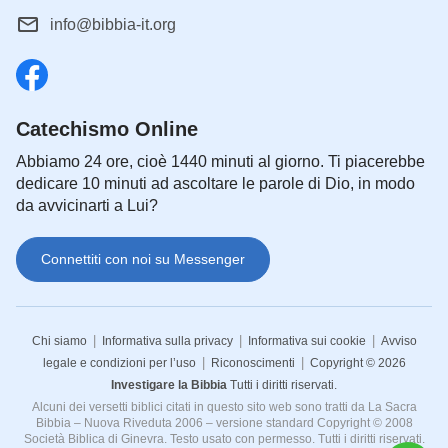
personalmente negli anni del tramonto dicendo che
info@bibbia-it.org
non sarebbe stato approvato da Dio e che sarebbe
stato consegnato a Satana anche se amava Dio;
mantenne ancora la sua devozione e amore per
Dio. Alla fine fu crocifisso a testa in giù per il
Catechismo Online
Signore. Ha amato Dio al massimo grado, ha
Abbiamo 24 ore, cioè 1440 minuti al giorno. Ti piacerebbe
obbedito fino alla morte. Ha reso una testimonianza
dedicare 10 minuti ad ascoltare le parole di Dio, in modo
forte e risonante per Dio, è stato reso perfetto da
da avvicinarti a Lui?
Lui ed è diventato un esempio a cui aspirare per
tutti coloro che amano Dio.
Connettiti con noi su Messenger
Le domande ripetute tre volte del Signore Gesù a
Pietro: “
Mi ami?
” lo hanno motivato a iniziare il suo
|
|
|
Chi siamo
Informativa sulla privacy
Informativa sui cookie
Avviso
|
|
legale e condizioni per l’uso
Riconoscimenti
Copyright © 2026
percorso di amare Dio al massimo grado, e alla fine
Investigare la Bibbia
Tutti i diritti riservati.
è stato approvato e benedetto da Lui. Allo stesso
Alcuni dei versetti biblici citati in questo sito web sono tratti da La Sacra
modo, se possiamo emulare Pietro e perseguire di
Bibbia – Nuova Riveduta 2006 – versione standard Copyright © 2008
Società Biblica di Ginevra. Testo usato con permesso. Tutti i diritti riservati.