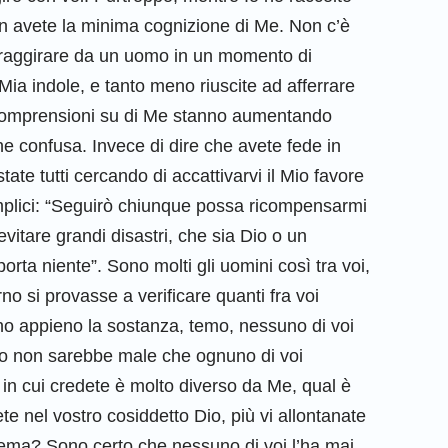
on avete la minima cognizione di Me. Non c’è
tti raggirare da un uomo in un momento di
 Mia indole, e tanto meno riuscite ad afferrare
ncomprensioni su di Me stanno aumentando
e confusa. Invece di dire che avete fede in
te tutti cercando di accattivarvi il Mio favore
semplici: “Seguirò chiunque possa ricompensarmi
vitare grandi disastri, che sia Dio o un
rta niente”. Sono molti gli uomini così tra voi,
o si provasse a verificare quanti fra voi
o appieno la sostanza, temo, nessuno di voi
nto non sarebbe male che ognuno di voi
 in cui credete è molto diverso da Me, qual è
te nel vostro cosiddetto Dio, più vi allontanate
lema? Sono certo che nessuno di voi l’ha mai