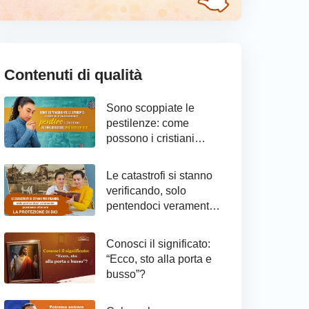
Contenuti di qualità
Sono scoppiate le
pestilenze: come
possono i cristiani
raggiungere il
pentimento ed essere
Le catastrofi si stanno
protetti da Dio
verificando, solo
pentendoci veramente
possiamo ottenere la
protezione di Dio
Conosci il significato:
“Ecco, sto alla porta e
busso”?