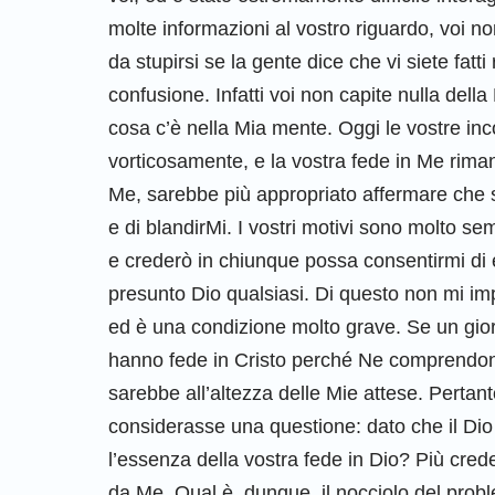
molte informazioni al vostro riguardo, voi n
da stupirsi se la gente dice che vi siete fa
confusione. Infatti voi non capite nulla della
cosa c’è nella Mia mente. Oggi le vostre i
vorticosamente, e la vostra fede in Me riman
Me, sarebbe più appropriato affermare che sta
e di blandirMi. I vostri motivi sono molto 
e crederò in chiunque possa consentirmi di e
presunto Dio qualsiasi. Di questo non mi impo
ed è una condizione molto grave. Se un giorn
hanno fede in Cristo perché Ne comprendon
sarebbe all’altezza delle Mie attese. Perta
considerasse una questione: dato che il Dio
l’essenza della vostra fede in Dio? Più crede
da Me. Qual è, dunque, il nocciolo del prob