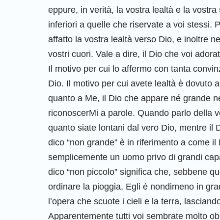
eppure, in verità, la vostra lealtà e la vost
inferiori a quelle che riservate a voi stess
affatto la vostra lealtà verso Dio, e inoltre 
vostri cuori. Vale a dire, il Dio che voi ador
Il motivo per cui lo affermo con tanta convin
Dio. Il motivo per cui avete lealtà è dovuto al
quanto a Me, il Dio che appare né grande né p
riconoscerMi a parole. Quando parlo della vo
quanto siate lontani dal vero Dio, mentre i
dico “non grande” è in riferimento a come il
semplicemente un uomo privo di grandi cap
dico “non piccolo” significa che, sebbene q
ordinare la pioggia, Egli è nondimeno in grad
l’opera che scuote i cieli e la terra, lascia
Apparentemente tutti voi sembrate molto obb