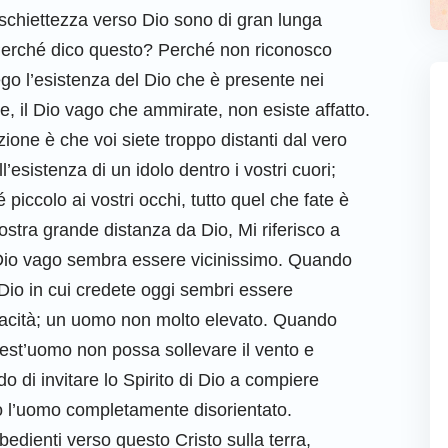
ra schiettezza verso Dio sono di gran lunga
i. Perché dico questo? Perché non riconosco
nego l’esistenza del Dio che è presente nei
ate, il Dio vago che ammirate, non esiste affatto.
zione è che voi siete troppo distanti dal vero
l’esistenza di un idolo dentro i vostri cuori;
iccolo ai vostri occhi, tutto quel che fate è
stra grande distanza da Dio, Mi riferisco a
l Dio vago sembra essere vicinissimo. Quando
 Dio in cui credete oggi sembri essere
acità; un uomo non molto elevato. Quando
uest’uomo non possa sollevare il vento e
o di invitare lo Spirito di Dio a compiere
ndo l’uomo completamente disorientato.
edienti verso questo Cristo sulla terra,