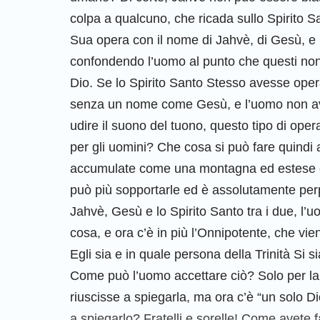
colpa a qualcuno, che ricada sullo Spirito Sa
Sua opera con il nome di Jahvè, di Gesù, e
confondendo l’uomo al punto che questi non
Dio. Se lo Spirito Santo Stesso avesse oper
senza un nome come Gesù, e l’uomo non av
udire il suono del tuono, questo tipo di ope
per gli uomini? Che cosa si può fare quindi
accumulate come una montagna ed estese com
può più sopportarle ed è assolutamente per
Jahvè, Gesù e lo Spirito Santo tra i due, l
cosa, e ora c’è in più l’Onnipotente, che vie
Egli sia e in quale persona della Trinità Si 
Come può l’uomo accettare ciò? Solo per la 
riuscisse a spiegarla, ma ora c’è “un solo D
a spiegarlo? Fratelli e sorelle! Come avete f