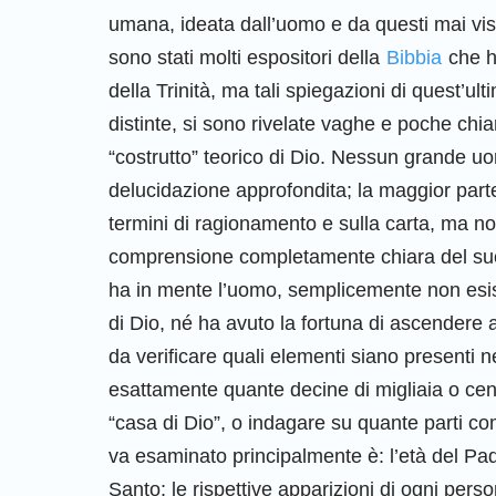
umana, ideata dall’uomo e da questi mai vist
sono stati molti espositori della
Bibbia
che ha
della Trinità, ma tali spiegazioni di quest’u
distinte, si sono rivelate vaghe e poche chi
“costrutto” teorico di Dio. Nessun grande uo
delucidazione approfondita; la maggior parte
termini di ragionamento e sulla carta, ma n
comprensione completamente chiara del suo s
ha in mente l’uomo, semplicemente non esist
di Dio, né ha avuto la fortuna di ascendere a
da verificare quali elementi siano presenti 
esattamente quante decine di migliaia o cent
“casa di Dio”, o indagare su quante parti co
va esaminato principalmente è: l’età del Pad
Santo; le rispettive apparizioni di ogni per