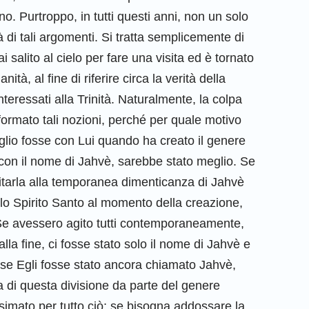
no. Purtroppo, in tutti questi anni, non un solo
 di tali argomenti. Si tratta semplicemente di
salito al cielo per fare una visita ed è tornato
ità, al fine di riferire circa la verità della
interessati alla Trinità. Naturalmente, la colpa
ormato tali nozioni, perché per quale motivo
iglio fosse con Lui quando ha creato il genere
o con il nome di Jahvè, sarebbe stato meglio. Se
tarla alla temporanea dimenticanza di Jahvè
 lo Spirito Santo al momento della creazione,
Se avessero agito tutti contemporaneamente,
lla fine, ci fosse stato solo il nome di Jahvè e
 se Egli fosse stato ancora chiamato Jahvè,
a di questa divisione da parte del genere
imato per tutto ciò; se bisogna addossare la