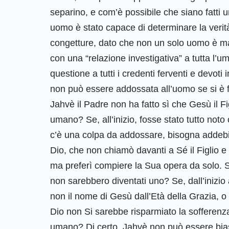
separino, e com’è possibile che siano fatti u
uomo è stato capace di determinare la verità
congetture, dato che non un solo uomo è mai 
con una “relazione investigativa” a tutta l’uman
questione a tutti i credenti ferventi e devoti 
non può essere addossata all’uomo se si è f
Jahvè il Padre non ha fatto sì che Gesù il F
umano? Se, all’inizio, fosse stato tutto not
c’è una colpa da addossare, bisogna addebi
Dio, che non chiamò davanti a Sé il Figlio e
ma preferì compiere la Sua opera da solo. 
non sarebbero diventati uno? Se, dall’inizio a
non il nome di Gesù dall’Età della Grazia, o
Dio non Si sarebbe risparmiato la sofferenz
umano? Di certo, Jahvè non può essere bias