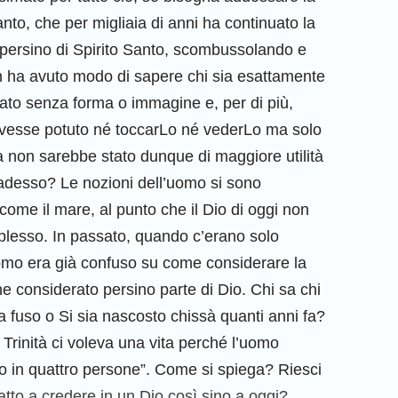
nto, che per migliaia di anni ha continuato la
 persino di Spirito Santo, scombussolando e
 ha avuto modo di sapere chi sia esattamente
ato senza forma o immagine e, per di più,
esse potuto né toccarLo né vederLo ma solo
ra non sarebbe stato dunque di maggiore utilità
 adesso? Le nozioni dell’uomo si sono
e il mare, al punto che il Dio di oggi non
plesso. In passato, quando c’erano solo
’uomo era già confuso su come considerare la
ne considerato persino parte di Dio. Chi sa chi
sia fuso o Si sia nascosto chissà quanti anni fa?
Trinità ci voleva una vita perché l’uomo
io in quattro persone”. Come si spiega? Riesci
atto a credere in un Dio così sino a oggi?