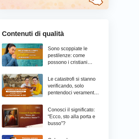
Contenuti di qualità
Sono scoppiate le
pestilenze: come
possono i cristiani
raggiungere il
pentimento ed essere
Le catastrofi si stanno
protetti da Dio
verificando, solo
pentendoci veramente
possiamo ottenere la
protezione di Dio
Conosci il significato:
“Ecco, sto alla porta e
busso”?