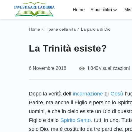
Home
Studi biblici
Mist
Home
Il pane della vita
La parola di Dio
/
/
La Trinità esiste?
1,840
6 Novembre 2018
visualizzazioni
Dopo la verità dell’
incarnazione
di
Gesù
l’u
Padre, ma anche il Figlio e persino lo Spirit
uomini, è che in cielo esiste un Dio di questo
Figlio e dallo
Spirito Santo
, tutti in uno. Tu
solo Dio, ma è costituito da tre parti che, 