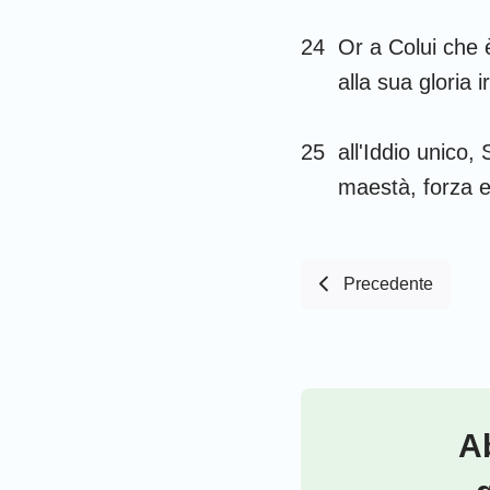
24
Or a Colui che 
alla sua gloria i
25
all'Iddio unico,
maestà, forza e 
Precedente
Ab