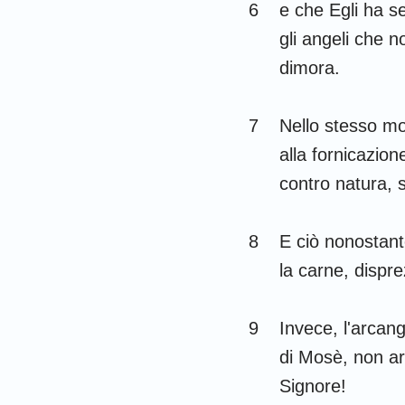
6
e che Egli ha se
Gioele
gli angeli che n
dimora.
Abdia
Michea
7
Nello stesso m
alla fornicazio
Habacuc
contro natura, 
Aggeo
Malachia
8
E ciò nonostant
la carne, dispre
9
Invece, l'arcan
di Mosè, non ard
Signore!