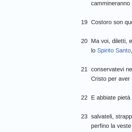
cammineranno s
19
Costoro son que
20
Ma voi, diletti,
lo
Spirito Santo
21
conservatevi ne
Cristo per aver
22
E abbiate pietà
23
salvateli, strap
perfino la vest