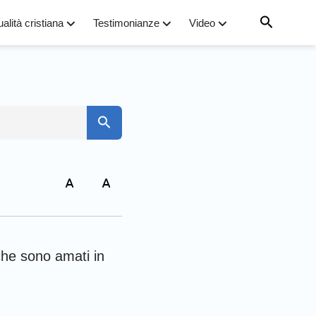
ualità cristiana
Testimonianze
Video
to
arco
che sono amati in
iovanni
omani