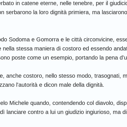
rbato in catene eterne, nelle tenebre, per il giudici
Amos
on serbarono la loro dignità primiera, ma lasciarono
Giona
Nahum
odo Sodoma e Gomorra e le città circonvicine, es
ne nella stessa maniera di costoro ed essendo andate
Sofonia
sono poste come un esempio, portando la pena d'u
Zaccaria
e, anche costoro, nello stesso modo, trasognati,
zzano l'autorità e dicon male della dignità.
gelo Michele quando, contendendo col diavolo, dispu
ì lanciare contro a lui un giudizio ingiurioso, ma diss