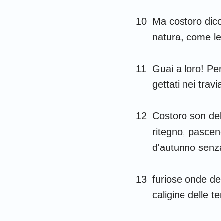
10
Ma costoro dico
natura, come le
11
Guai a loro! Pe
gettati nei trav
12
Costoro son del
ritegno, pascend
d'autunno senza 
13
furiose onde del
caligine delle t