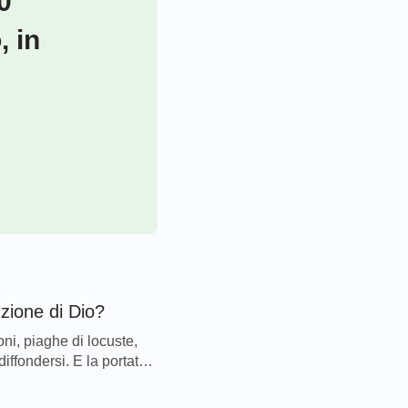
0
, in
nzione di Dio?
ni, piaghe di locuste,
iffondersi. E la portata
 di pa...