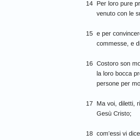
14
Per loro pure p
venuto con le su
15
e per convincer
commesse, e di t
16
Costoro son mo
la loro bocca p
persone per moti
17
Ma voi, diletti,
Gesù Cristo;
18
com'essi vi dic