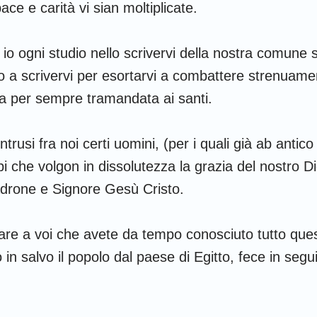
Ruth
1 Corinzi
2
ace e carità vi sian moltiplicate.
2 Samuele
Galati
E
 io ogni studio nello scrivervi della nostra comune
2 Re
Filippesi
C
to a scrivervi per esortarvi a combattere strenuame
2 Cronache
1 Tessalonicesi
2
ta per sempre tramandata ai santi.
Nehemia
1 Timoteo
2
ntrusi fra noi certi uomini, (per i quali già ab antico
Giobbe
Tito
F
 che volgon in dissolutezza la grazia del nostro Di
adrone e Signore Gesù Cristo.
Proverbi
Ebrei
G
Cantici
1 Pietro
2
dare a voi che avete da tempo conosciuto tutto ques
Geremia
1 Giovanni
2
 in salvo il popolo dal paese di Egitto, fece in segui
Ezechiele
3 Giovanni
G
Osea
Apocalisse