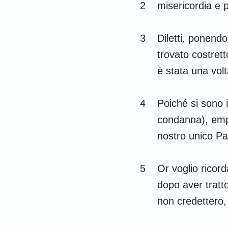
Giudici
2
misericordia e p
1 Samuele
3
Diletti, ponendo
1 Re
trovato costret
1 Cronache
è stata una vol
Esdra
4
Poiché si sono i
Ester
condanna), empi
nostro unico P
Salmi
Ecclesiaste
5
Or voglio ricor
Isaia
dopo aver tratto
non credettero,
Lamentazioni
Daniele