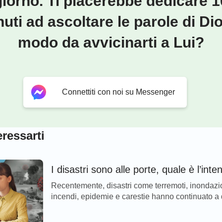
giorno. Ti piacerebbe dedicare 1
uti ad ascoltare le parole di Dio
modo da avvicinarti a Lui?
Connettiti con noi su Messenger
ressarti
I disastri sono alle porte, quale è l’inte
Recentemente, disastri come terremoti, inondazio
incendi, epidemie e carestie hanno continuato a d
di questa diffusione è divenuta sempre più ampia,