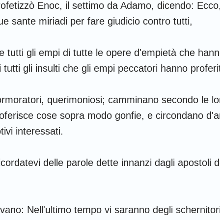
rofetizzò Enoc, il settimo da Adamo, dicendo: Ecco,
e sante miriadi per fare giudicio contro tutti,
e tutti gli empi di tutte le opere d'empietà che h
utti gli insulti che gli empi peccatori hanno proferiti
rmoratori, querimoniosi; camminano secondo le lo
roferisce cose sopra modo gonfie, e circondano d'
vi interessati.
 ricordatevi delle parole dette innanzi dagli apostoli 
evano: Nell'ultimo tempo vi saranno degli schernitor