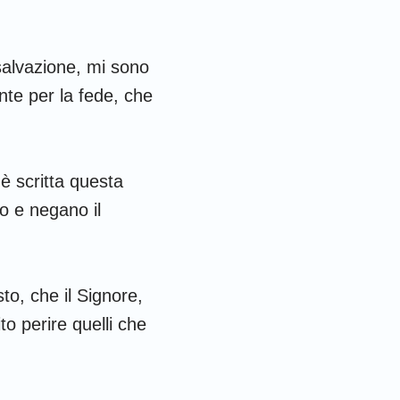
 Corinzi
fesini
 salvazione, mi sono
olossesi
nte per la fede, che
 Tessalonicesi
 Timoteo
 è scritta questa
ilemone
o e negano il
iacomo
 Pietro
to, che il Signore,
 Giovanni
to perire quelli che
iuda