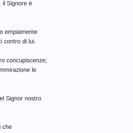
 il Signore è
anno empiamente
 contro di lui.
ro concupiscenze;
ammirazione le
del Signor nostro
i che