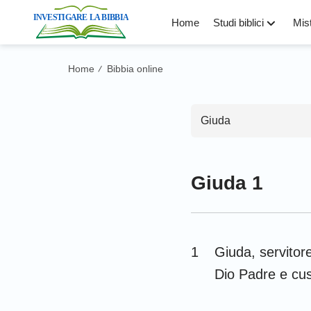
Home
Studi biblici
Mist
Home
Bibbia online
/
Giuda
Giuda 1
Antico Test
Genesi
1
Giuda, servitor
Levitico
Dio Padre e cus
Deuteronomio