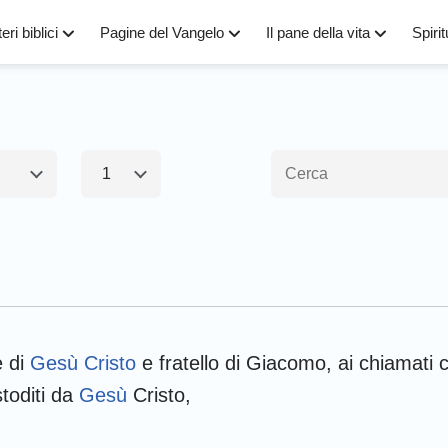
eri biblici
Pagine del Vangelo
Il pane della vita
Spirit
1
1
amento1
Nuovo Testamen
Esodo
Matteo
M
e di
Gesù Cristo
e fratello di Giacomo, ai chiamati 
Numeri
Luca
G
toditi da
Gesù
Cristo,
Giosuè
Apostoli
R