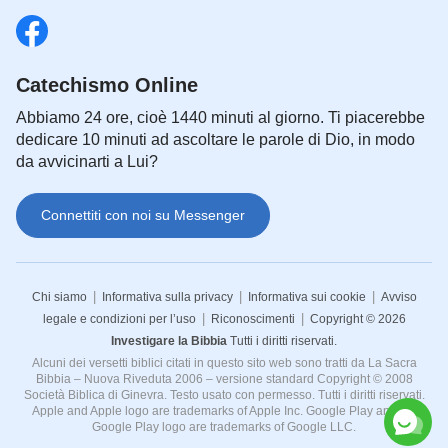
che non possono essere compresi dall’uomo.
Inoltre, consente all’uomo di riconoscere e
conoscere la sua sostanza corrotta e le radici
Catechismo Online
della sua corruzione, come pure di scoprire la
Abbiamo 24 ore, cioè 1440 minuti al giorno. Ti piacerebbe
sua bruttezza. Questi effetti si realizzano tutti
dedicare 10 minuti ad ascoltare le parole di Dio, in modo
tramite l’opera di giudizio, perché la sua
da avvicinarti a Lui?
sostanza è di fatto l’opera di svelare la verità, la
via e la vita di Dio a tutti coloro che hanno fede
Connettiti con noi su Messenger
in Lui. Quest’opera è l’opera di giudizio svolta
da Dio
”
.
(La Parola appare nella carne)
|
|
|
Chi siamo
Informativa sulla privacy
Informativa sui cookie
Avviso
|
|
legale e condizioni per l’uso
Riconoscimenti
Copyright © 2026
Dopo aver letto queste parole, Fratello Joseph ha
Investigare la Bibbia
Tutti i diritti riservati.
condiviso con me molte verità riguardo all’opera di
Alcuni dei versetti biblici citati in questo sito web sono tratti da La Sacra
giudizio di Dio degli ultimi giorni. Sono arrivato a
Bibbia – Nuova Riveduta 2006 – versione standard Copyright © 2008
Società Biblica di Ginevra. Testo usato con permesso. Tutti i diritti riservati.
capire che l’opera di Dio è molto concreta e non è
Apple and Apple logo are trademarks of Apple Inc. Google Play and the
Google Play logo are trademarks of Google LLC.
affatto soprannaturale, che l’opera di giudizio di Dio