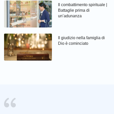
Il combattimento spirituale |
fossero veri, perché credo che tutte le profezie del
Battaglie prima di
Signore si debbano adempiere, debbano avverarsi.
un’adunanza
Dopo di che, Fratello Jospeh mi ha letto due passi
della parola di Dio Onnipotente in “Cristo compie
Il giudizio nella famiglia di
l’opera di giudizio attraverso la verità”: “
L’opera di
Dio è cominciato
giudizio è propria di Dio quindi, ovviamente,
deve essere svolta da Lui Stesso; non può
essere effettuata dall’uomo in Sua vece. Poiché
il giudizio è la conquista dell’uomo attraverso la
verità, è incontestabile che Dio appaia ancora
come immagine incarnata per svolgere tale
opera fra gli uomini. In altre parole, negli ultimi
giorni, Cristo dovrà utilizzare la verità per
insegnare agli uomini su tutta la terra e per far
conoscere loro tutte le verità. Questa è l’opera