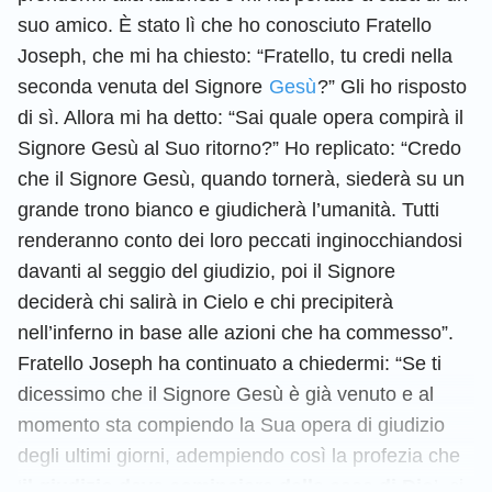
suo amico. È stato lì che ho conosciuto Fratello
Joseph, che mi ha chiesto: “Fratello, tu credi nella
seconda venuta del Signore
Gesù
?” Gli ho risposto
di sì. Allora mi ha detto: “Sai quale opera compirà il
Signore Gesù al Suo ritorno?” Ho replicato: “Credo
che il Signore Gesù, quando tornerà, siederà su un
grande trono bianco e giudicherà l’umanità. Tutti
renderanno conto dei loro peccati inginocchiandosi
davanti al seggio del giudizio, poi il Signore
deciderà chi salirà in Cielo e chi precipiterà
nell’inferno in base alle azioni che ha commesso”.
Fratello Joseph ha continuato a chiedermi: “Se ti
dicessimo che il Signore Gesù è già venuto e al
momento sta compiendo la Sua opera di giudizio
degli ultimi giorni, adempiendo così la profezia che
‘
il giudizio deve cominciare dalla casa di Dio
’, ci