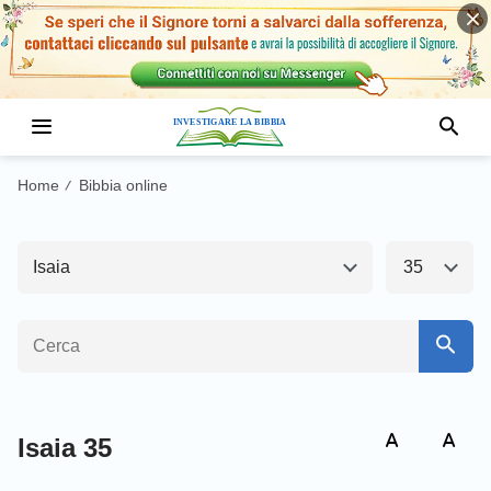
Antico Testamento1
Nuovo Testamento
Genesi
Esodo
Home
Bibbia online
/
Levitico
Numeri
Isaia
35
Deuteronomio
Giosuè
Giudici
Ruth
1 Samuele
2 Samuele
1 Re
2 Re
Isaia 35
1 Cronache
2 Cronache