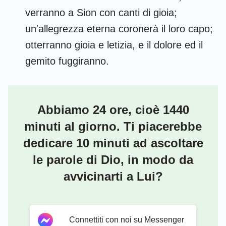
verranno a Sion con canti di gioia;
un'allegrezza eterna coronerà il loro capo;
otterranno gioia e letizia, e il dolore ed il
1
2
3
4
5
6
7
gemito fuggiranno.
8
9
10
11
12
13
14
15
16
17
18
19
20
21
Abbiamo 24 ore, cioè 1440
22
23
24
25
26
27
28
minuti al giorno. Ti piacerebbe
29
30
31
32
33
34
35
dedicare 10 minuti ad ascoltare
36
37
38
39
40
41
42
le parole di Dio, in modo da
43
44
45
46
47
48
49
avvicinarti a Lui?
50
51
52
53
54
55
56
57
58
59
60
61
62
63
Connettiti con noi su Messenger