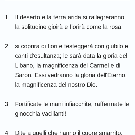
Esdra
Nehemia
1
Il deserto e la terra arida si rallegreranno,
Ester
Giobbe
la solitudine gioirà e fiorirà come la rosa;
Salmi
Proverbi
2
si coprirà di fiori e festeggerà con giubilo e
Ecclesiaste
Cantici
canti d'esultanza; le sarà data la gloria del
Isaia
Geremia
Libano, la magnificenza del Carmel e di
Lamentazioni
Ezechiele
Saron. Essi vedranno la gloria dell'Eterno,
la magnificenza del nostro Dio.
Daniele
Osea
Gioele
Amos
3
Fortificate le mani infiacchite, raffermate le
Abdia
Giona
ginocchia vacillanti!
Michea
Nahum
4
Dite a quelli che hanno il cuore smarrito: