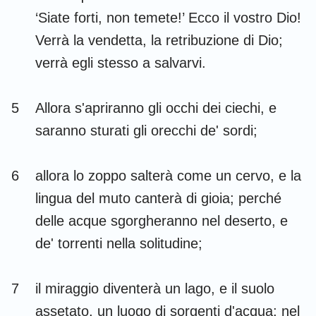
Habacuc
Sofonia
‘Siate forti, non temete!’ Ecco il vostro Dio!
Verrà la vendetta, la retribuzione di Dio;
Aggeo
Zaccaria
verrà egli stesso a salvarvi.
Malachia
5
Allora s'apriranno gli occhi dei ciechi, e
saranno sturati gli orecchi de' sordi;
6
allora lo zoppo salterà come un cervo, e la
lingua del muto canterà di gioia; perché
delle acque sgorgheranno nel deserto, e
de' torrenti nella solitudine;
7
il miraggio diventerà un lago, e il suolo
assetato, un luogo di sorgenti d'acqua; nel