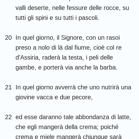
29
30
31
32
33
34
35
valli deserte, nelle fessure delle rocce, su
36
37
38
39
40
41
42
tutti gli spini e su tutti i pascoli.
43
44
45
46
47
48
49
50
51
52
53
54
55
56
20
In quel giorno, il Signore, con un rasoi
preso a nolo di là dal fiume, cioè col re
57
58
59
60
61
62
63
d'Assiria, raderà la testa, i peli delle
64
65
66
gambe, e porterà via anche la barba.
21
In quel giorno avverrà che uno nutrirà una
giovine vacca e due pecore,
22
ed esse daranno tale abbondanza di latte,
che egli mangerà della crema; poiché
crema e miele mangerà chiunque sarà