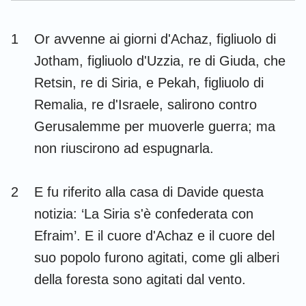
Esdra
Nehemia
1
Or avvenne ai giorni d'Achaz, figliuolo di
Ester
Giobbe
Jotham, figliuolo d'Uzzia, re di Giuda, che
Salmi
Proverbi
Retsin, re di Siria, e Pekah, figliuolo di
Remalia, re d'Israele, salirono contro
Ecclesiaste
Cantici
Gerusalemme per muoverle guerra; ma
Isaia
Geremia
non riuscirono ad espugnarla.
Lamentazioni
Ezechiele
2
E fu riferito alla casa di Davide questa
Daniele
Osea
notizia: ‘La Siria s'è confederata con
Gioele
Amos
Efraim’. E il cuore d'Achaz e il cuore del
Abdia
Giona
suo popolo furono agitati, come gli alberi
della foresta sono agitati dal vento.
Michea
Nahum