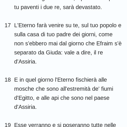
tu paventi i due re, sarà devastato.
17
L'Eterno farà venire su te, sul tuo popolo e
sulla casa di tuo padre dei giorni, come
non s'ebbero mai dal giorno che Efraim s'è
separato da Giuda: vale a dire, il re
d'Assiria.
18
E in quel giorno l'Eterno fischierà alle
1
2
3
4
5
6
7
mosche che sono all'estremità de' fiumi
8
9
10
11
12
13
14
d'Egitto, e alle api che sono nel paese
15
16
17
18
19
20
21
d'Assiria.
22
23
24
25
26
27
28
19
Esse verranno e si poseranno tutte nelle