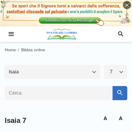
Antico Testamento1
Nuovo Testamento
Genesi
Esodo
Home
Bibbia online
/
Levitico
Numeri
Isaia
7
Deuteronomio
Giosuè
Giudici
Ruth
1 Samuele
2 Samuele
1 Re
2 Re
Isaia 7
1 Cronache
2 Cronache