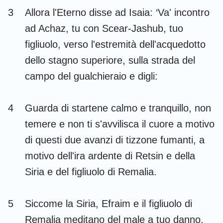
Habacuc
Sofonia
3
Allora l'Eterno disse ad Isaia: ‘Va' incontro
ad Achaz, tu con Scear-Jashub, tuo
Aggeo
Zaccaria
figliuolo, verso l'estremità dell'acquedotto
Malachia
dello stagno superiore, sulla strada del
campo del gualchieraio e digli:
4
Guarda di startene calmo e tranquillo, non
temere e non ti s'avvilisca il cuore a motivo
di questi due avanzi di tizzone fumanti, a
motivo dell'ira ardente di Retsin e della
Siria e del figliuolo di Remalia.
5
Siccome la Siria, Efraim e il figliuolo di
Remalia meditano del male a tuo danno,