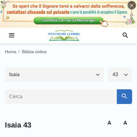
Antico Testamento1
Nuovo Testamento
Genesi
Esodo
Home
Bibbia online
/
Levitico
Numeri
Isaia
43
Deuteronomio
Giosuè
Giudici
Ruth
1 Samuele
2 Samuele
1 Re
2 Re
Isaia 43
1 Cronache
2 Cronache