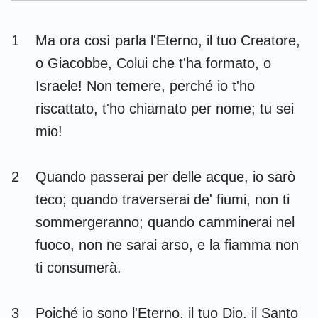
Esdra
Nehemia
1
Ma ora così parla l'Eterno, il tuo Creatore,
Ester
Giobbe
o Giacobbe, Colui che t'ha formato, o
Salmi
Proverbi
Israele! Non temere, perché io t'ho
riscattato, t'ho chiamato per nome; tu sei
Ecclesiaste
Cantici
mio!
Isaia
Geremia
Lamentazioni
Ezechiele
2
Quando passerai per delle acque, io sarò
teco; quando traverserai de' fiumi, non ti
Daniele
Osea
sommergeranno; quando camminerai nel
Gioele
Amos
fuoco, non ne sarai arso, e la fiamma non
Abdia
Giona
ti consumerà.
Michea
Nahum
3
Poiché io sono l'Eterno, il tuo Dio, il Santo