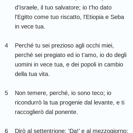
Habacuc
Sofonia
d'Israele, il tuo salvatore; io t'ho dato
l'Egitto come tuo riscatto, l'Etiopia e Seba
Aggeo
Zaccaria
in vece tua.
Malachia
4
Perché tu sei prezioso agli occhi miei,
perché sei pregiato ed io t'amo, io do degli
uomini in vece tua, e dei popoli in cambio
della tua vita.
5
Non temere, perché, io sono teco; io
ricondurrò la tua progenie dal levante, e ti
raccoglierò dal ponente.
6
Dirò al settentrione: ‘Da!’ e al mezzogiorno: