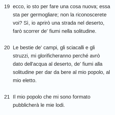
19
ecco, io sto per fare una cosa nuova; essa
1
2
3
4
5
6
7
sta per germogliare; non la riconoscerete
voi? Sì, io aprirò una strada nel deserto,
8
9
10
11
12
13
14
farò scorrer de' fiumi nella solitudine.
15
16
17
18
19
20
21
22
23
24
25
26
27
28
20
Le bestie de' campi, gli sciacalli e gli
29
30
31
32
33
34
35
struzzi, mi glorificheranno perché avrò
dato dell'acqua al deserto, de' fiumi alla
36
37
38
39
40
41
42
solitudine per dar da bere al mio popolo, al
43
44
45
46
47
48
49
mio eletto.
50
51
52
53
54
55
56
57
58
59
60
61
62
63
21
Il mio popolo che mi sono formato
64
65
66
pubblicherà le mie lodi.